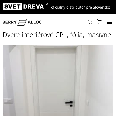
oficiálny distribútor pre Slovensko
Domov
/
Referencie
/
Dvere interiérové CPL, fólia, masívne
Dvere interiérové CPL, fólia, masívne