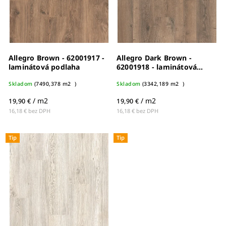
Allegro Brown - 62001917 -
Allegro Dark Brown -
laminátová podlaha
62001918 - laminátová
podlaha
Skladom
(
7490,378 m2
)
Skladom
(
3342,189 m2
)
/ m2
/ m2
19,90 €
19,90 €
16,18 € bez DPH
16,18 € bez DPH
Tip
Tip