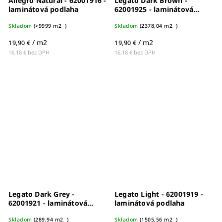
Allegro Natural - 62001916 -
Legato Dark Brown -
laminátová podlaha
62001925 - laminátová
podlaha
Skladom
(
>9999 m2
)
Skladom
(
2378,04 m2
)
/ m2
/ m2
19,90 €
19,90 €
16,18 € bez DPH
16,18 € bez DPH
Legato Dark Grey -
Legato Light - 62001919 -
62001921 - laminátová
laminátová podlaha
podlaha
Skladom
(
289,94 m2
)
Skladom
(
1505,56 m2
)