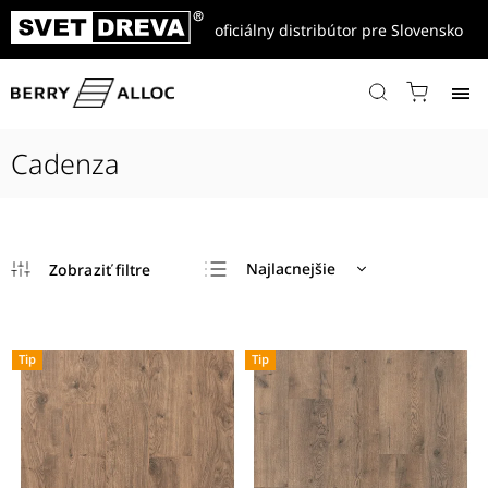
oficiálny distribútor pre Slovensko
Domov
/
Produkty
/
Laminátové podlahy
/
Cadenza
Cadenza
Najlacnejšie
Najdrahšie
Najpredávanejšie
Tip
Tip
Abecedne