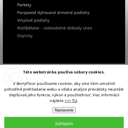
Parkety
Parqwood dyhované drevené podlahy
Vinylové podlahy
Wall&Water - vodeodolné obklady stien
Doplnky
Obchodné podmienky
Ochrana osobných údajov
Táto webstránka používa súbory cookies.
Reklamácia a vrátenie tovaru
V BerryFloor používame cookies, aby sme Vám umožnili
pohodlné prehliadanie webu a vďaka analýze prevádzky neustále
Ostaňme v kontakte:
zlepšovali jeho funkcie, výkon a použiteľnosť. Viac informácií
nájdete
>>> TU
.
Nastavenie
Súhlasím
Copyright 2026
BerryFloor.sk
. Všetky práva vyhradené.