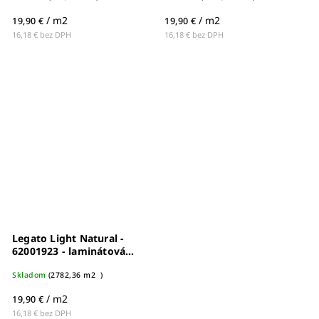
/ m2
/ m2
19,90 €
19,90 €
16,18 € bez DPH
16,18 € bez DPH
Legato Light Natural -
62001923 - laminátová
podlaha
Skladom
(
2782,36 m2
)
/ m2
19,90 €
16,18 € bez DPH