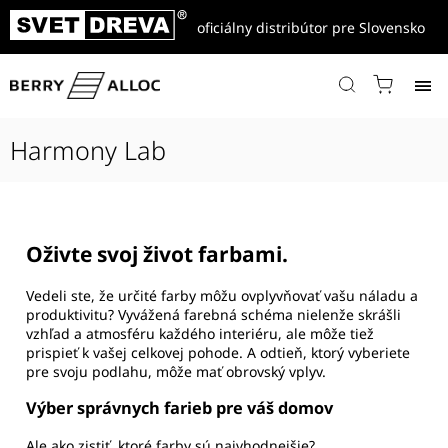
oficiálny distribútor pre Slovensko
Domov
/
Harmony Lab
Harmony Lab
Oživte svoj život farbami.
Vedeli ste, že určité farby môžu ovplyvňovať vašu náladu a
produktivitu? Vyvážená farebná schéma nielenže skrášli
vzhľad a atmosféru každého interiéru, ale môže tiež
prispieť k vašej celkovej pohode. A odtieň, ktorý vyberiete
pre svoju podlahu, môže mať obrovský vplyv.
Výber správnych farieb pre váš domov
Ale ako zistiť, ktoré farby sú najvhodnejšie?