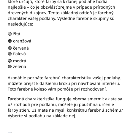
ktoré určujú, ktoré farby sa k danej podlahe hodia
najlepšie – čo je obzvlášť zrejmé v prípade prírodných
drevených dizajnov. Tento základný odtieň je farebný
charakter vašej podlahy. Výsledné farebné skupiny sú
nasledujúce:
🟡 žltá
🟠 oranžová
🔴 červená
🟣 fialová
🔵 modrá
🟢 zelená
Akonáhle poznáte farebnú charakteristiku vašej podlahy,
môžete prejsť k ďalšiemu kroku pri navrhovaní interiéru.
Toto farebné koleso vám pomôže pri rozhodovaní.
Farebná charakteristika funguje oboma smermi: ak ste sa
už rozhodli pre podlahu, môžete ju použiť na určenie
farby stien. Už máte na mysli konkrétnu farebnú schému?
Vyberte si podlahu na základe nej.