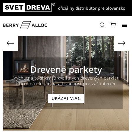
oficiálny distribútor pre Slovensko
Drevené parkety
Vychutnajte si krásu kvalitných drevených parkiet
Prírodná elegancia a trvácnosť pre váš interiér
UKÁZAŤ VIAC