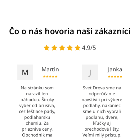
Čo o nás hovoria naši zákazníci
4.9/5
Martin
Janka
M
J
Na stránku som
Svet Dreva sme na
narazil len
odporúčanie
náhodou. Široky
navštívili pri výbere
vyber od brusiva,
podlahy, nakoniec
cez leštiace pady,
sme u nich vybrali
podlaharsku
podlahu, dvere,
chemiu. Za
kľučky aj
priaznive ceny.
prechodové lišty.
Obchodnik ma
Veľmi milý prístup,