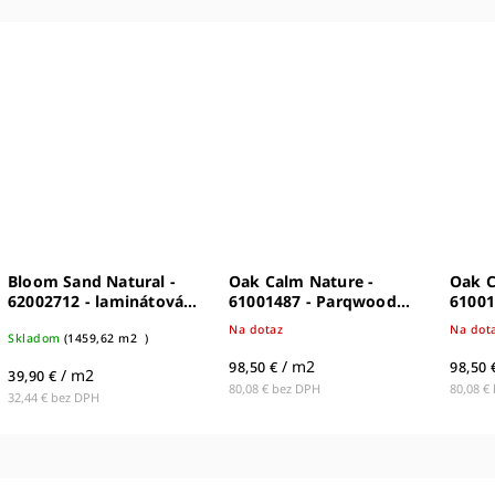
l -
Oak Calm Nature -
Oak Calm Nude -
tová
61001487 - Parqwood
61001494 - Parqwood
dyhovaná drevená
dyhovaná drevená
Na dotaz
Na dotaz
podlaha
podlaha
/ m2
/ m2
98,50 €
98,50 €
80,08 € bez DPH
80,08 € bez DPH