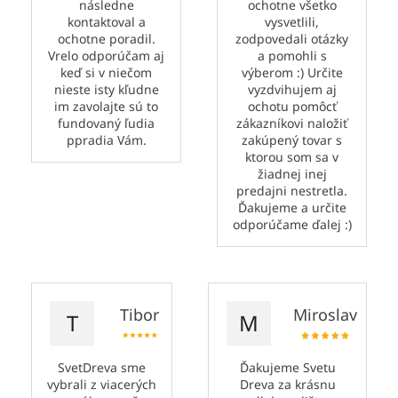
následne
ochotne všetko
kontaktoval a
vysvetlili,
ochotne poradil.
zodpovedali otázky
Vrelo odporúčam aj
a pomohli s
keď si v niečom
výberom :) Určite
nieste isty kľudne
vyzdvihujem aj
im zavolajte sú to
ochotu pomôcť
fundovaný ľudia
zákazníkovi naložiť
ppradia Vám.
zakúpený tovar s
ktorou som sa v
žiadnej inej
predajni nestretla.
Ďakujeme a určite
odporúčame ďalej :)
Tibor
Miroslav
T
M
SvetDreva sme
Ďakujeme Svetu
vybrali z viacerých
Dreva za krásnu