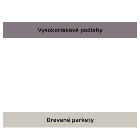
Vysokotlakové podlahy
Drevené parkety