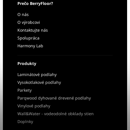
Prečo BerryFloor?
O nás
O výrobcovi
Kontaktujte nás
Spolupráca
Harmony Lab
Produkty
Laminátové podlahy
Vysokotlakové podlahy
Parkety
Parqwood dyhované drevené podlahy
Vinylové podlahy
Wall&Water - vodeodolné obklady stien
Doplnky