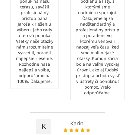
ponúk na našu
podlahu a lišty, s
terasu, zavážil
ktorými sme
profesionálny
nadmieru spokojní.
prístup pana
Ďakujeme aj za
Jaroša k riešeniu
nadštandardný a
výberu, jeho rady
profesionálny prístup
a férová ponuka.
a poradenstvo,
Všetky naše otázky
ktorému venovali
nám zrozumiteľne
naozaj veľa času, keď
vysvetlil, poradil
sme mali nejaké
najlepšie riešenie.
otázky. Komunikácia
Rozhodne naša
bola na veľmi vysokej
najlepšia voľba,
úrovni, ako aj ľudský
odporúčame na
prístup a ochota vyjsť
100%. Ďakujeme.
v ústrety či ponúknuť
pomoc. Vrelo
odporúčame.
Karin
K