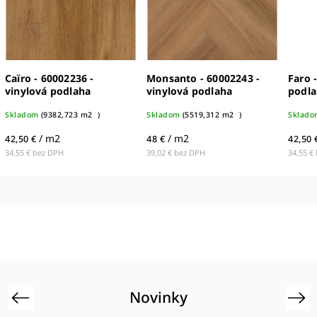
Monsanto - 60002243 -
Faro - 60002237 - vinylová
vinylová podlaha
podlaha
Skladom
(
5519,312 m2
)
Skladom
(
7040,215 m2
)
/ m2
/ m2
48 €
42,50 €
39,02 € bez DPH
34,55 € bez DPH
Novinky
Previous
Next