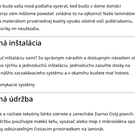
 ako bude vaša nová podlaha vyzerať, keď budú v dome domáci
 teraz vám môžeme povedať: zvládne to na výbornú! Naše laminátov
 materiálom prvotriednej kvality vysoko odolné voči poškriabaniu,
zúriky im neuškodia.
á inštalácia
nuť inštaláciu sami? So správnym náradím a dostupným návodom s
na rýchlu a jednoduchú inštaláciu. Jednoducho zasuňte dosky na
nášho zacvakávacieho systému a v okamihu budete mať hotovo.
amykacie systémy
há údržba
e a rozliate tekutiny ľahko zotriete a zanecháte žiarivo čistý povrch.
držbu používajte mäkkú kefu, vysávač alebo mop z mikrovlákna spo
ky odbúrateľným čistiacim prostriedkom na laminát.