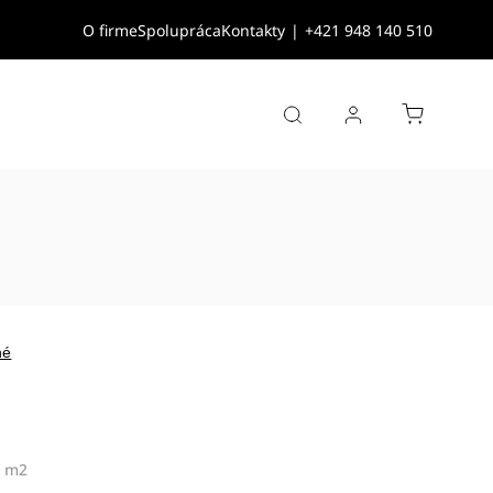
O firme
Spolupráca
Kontakty
|
+421 948 140 510
né
/ m2