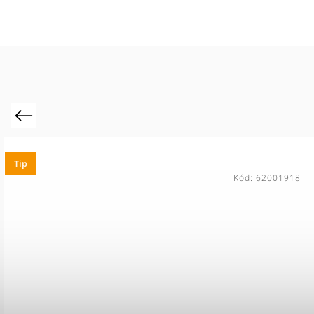
Previous
Kód:
62001921