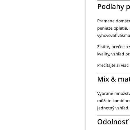
Podlahy p
Premena domácnos
peniaze oplatia,
vyhovovať vášmu
Zistite, prečo sa
kvality, vzhľad p
Prečítajte si viac
Mix & ma
Vybrané množstvo
môžete kombinova
jednotný vzhľad.
Odolnosť 