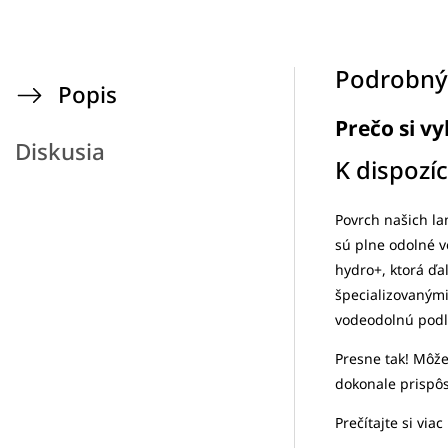
Podrobný
Popis
Prečo si v
Diskusia
K dispozí
Povrch našich la
sú plne odolné v
hydro+, ktorá ď
špecializovaným
vodeodolnú podla
Presne tak! Môže
dokonale prispôs
Prečítajte si viac