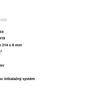
 m2
)
za
919
x 214 x 8
mm
²
kov
oc inštalačný systém