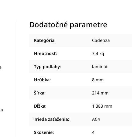
Dodatočné parametre
Kategória
:
Cadenza
Hmotnosť
:
7.4 kg
Typ podlahy
:
laminát
e
Hrúbka
:
8 mm
Šírka
:
214 mm
Dĺžka
:
1 383 mm
ha
Trieda zaťaženia
:
AC4
Skosenie
:
4