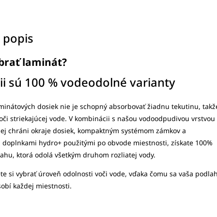
 popis
ybrať laminát?
cii sú 100 % vodeodolné varianty
minátových dosiek nie je schopný absorbovať žiadnu tekutinu, takž
oči striekajúcej vode. V kombinácii s našou vodoodpudivou vrstvou
alej chráni okraje dosiek, kompaktným systémom zámkov a
i doplnkami hydro+ použitými po obvode miestnosti, získate 100%
hu, ktorá odolá všetkým druhom rozliatej vody.
te si vybrať úroveň odolnosti voči vode, vďaka čomu sa vaša podla
obí každej miestnosti.