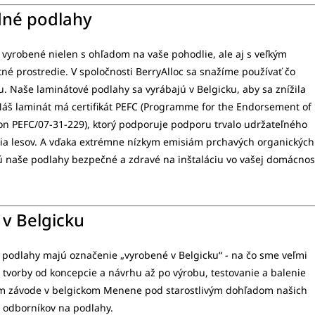
né podlahy
vyrobené nielen s ohľadom na vaše pohodlie, ale aj s veľkým
né prostredie. V spoločnosti BerryAlloc sa snažíme používať čo
 Naše laminátové podlahy sa vyrábajú v Belgicku, aby sa znížila
Náš laminát má certifikát PEFC (Programme for the Endorsement of
tion PEFC/07-31-229), ktorý podporuje podporu trvalo udržateľného
a lesov. A vďaka extrémne nízkym emisiám prchavých organických
ú naše podlahy bezpečné a zdravé na inštaláciu vo vašej domácnost
v Belgicku
podlahy majú označenie „vyrobené v Belgicku“ - na čo sme veľmi
s tvorby od koncepcie a návrhu až po výrobu, testovanie a balenie
m závode v belgickom Menene pod starostlivým dohľadom našich
 odborníkov na podlahy.