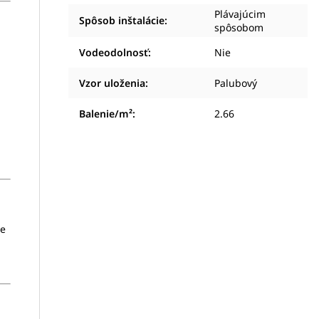
Plávajúcim
Spôsob inštalácie
:
spôsobom
Vodeodolnosť
:
Nie
Vzor uloženia
:
Palubový
Balenie/m²
:
2.66
že