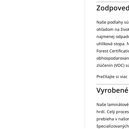
Zodpoved
Naše podlahy sú 
ohľadom na život
najmenej odpadu.
uhlíková stopa. 
Forest Certifica
obhospodarovani
zlúčenín (VOC) s
Prečítajte si viac
Vyrobené 
Naše laminátové 
hrdí. Celý proce
prebieha v našo
špecializovaných