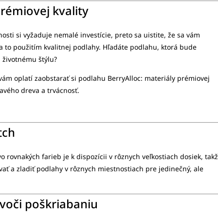
rémiovej kvality
ti si vyžaduje nemalé investície, preto sa uistite, že sa vám
 a to použitím kvalitnej podlahy. Hľadáte podlahu, ktorá bude
 životnému štýlu?
 vám oplatí zaobstarať si podlahu BerryAlloc: materiály prémiovej
ravého dreva a trvácnosť.
tch
 rovnakých farieb je k dispozícii v rôznych veľkostiach dosiek, tak
ť a zladiť podlahy v rôznych miestnostiach pre jedinečný, ale
voči poškriabaniu