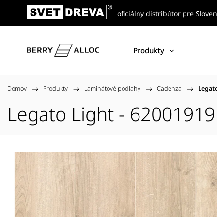
oficiálny distribútor pre Slove
Produkty
Domov
/
Produkty
/
Laminátové podlahy
/
Cadenza
/
Legato
Legato Light - 62001919