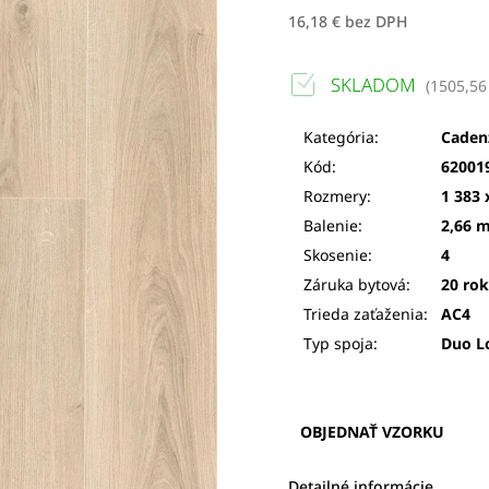
16,18 € bez DPH
SKLADOM
(
1505,56
Kategória:
Caden
Kód:
62001
Rozmery:
1 383 
Balenie:
2,66 m
Skosenie:
4
Záruka bytová:
20 ro
Trieda zaťaženia:
AC4
Typ spoja:
Duo L
OBJEDNAŤ VZORKU
Detailné informácie