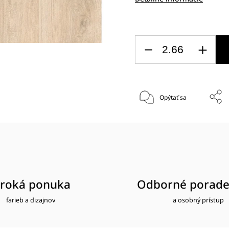
Opýtať sa
iroká ponuka
Odborné porade
farieb a dizajnov
a osobný prístup