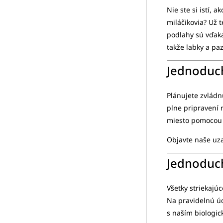
Nie ste si istí,
miláčikovia? Už
podlahy sú vďaka
takže labky a pa
Jednoduch
Plánujete zvlád
plne pripravení 
miesto pomocou 
Objavte naše uz
Jednoduc
Všetky striekajúc
Na pravidelnú ú
s naším biologic