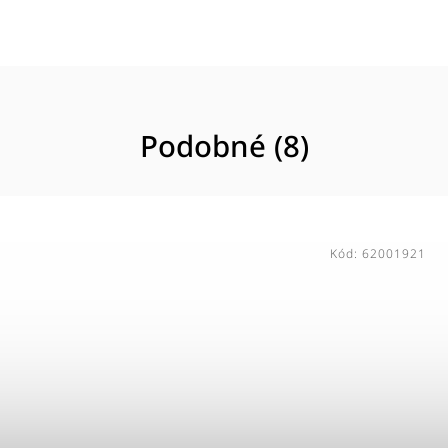
Podobné (8)
Tip
Kód:
62001923