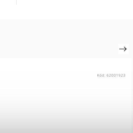
Next
Kód:
62001922