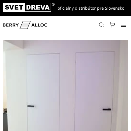
oficiálny distribútor pre Slovensko
Domov
/
Referencie
/
Dvere interiérové CPL, fólia, masívne
/
Biele dvere skryté zárubne – bezfalcové a reverzné prevedenie