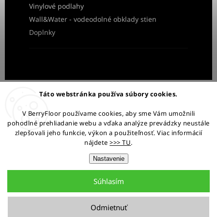
Vinylové podlahy
Wall&Water - vodeodolné obklady stien
Doplnky
Obchodné podmienky
Ochrana osobných údajov
Táto webstránka používa súbory cookies.
Reklamácia a vrátenie tovaru
V BerryFloor používame cookies, aby sme Vám umožnili
pohodlné prehliadanie webu a vďaka analýze prevádzky neustále
Ostaňme v kontakte:
zlepšovali jeho funkcie, výkon a použiteľnosť. Viac informácií
nájdete
>>> TU
.
Nastavenie
Súhlasím
Copyright 2026
BerryFloor.sk
. Všetky práva vyhradené.
Upraviť nastavenie cookies
Odmietnuť
Grafický návrh vytvořil a nakódoval
Shoptak.cz