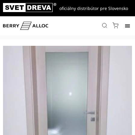
oficiálny distribútor pre Slovensko
Domov
/
Referencie
/
Dvere interiérové CPL, fólia, masívne
/
Rámové dvere CPL laminát, model U-4, dekór H1277 ST9 Lakeland
Akazie