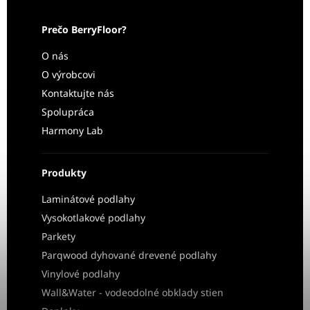
Prečo BerryFloor?
O nás
O výrobcovi
Kontaktujte nás
Spolupráca
Harmony Lab
Produkty
Laminátové podlahy
Vysokotlakové podlahy
Parkety
Parqwood dyhované drevené podlahy
Vinylové podlahy
Wall&Water - vodeodolné obklady stien