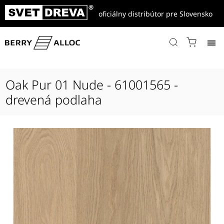
oficiálny distribútor pre Slovensko
Domov
/
Produkty
/
Drevené parkety
/
Les Essentiels
/
Essentiel Regular
/
Oak Pur 01 Nude - 61001565 - drevená podlaha
Oak Pur 01 Nude - 61001565 -
drevená podlaha