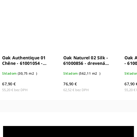
Oak Authentique 01
Oak Naturel 02 Silk -
Oak A
Chêne - 61001054 -
61000856 - drevená
- 610
drevená podlaha
podlaha
podla
Skladom
(
30,75 m2
)
Skladom
(
562,11 m2
)
Sklado
67,90 €
76,90 €
67,90 
55,20 € bez DPH
62,52 € bez DPH
55,20 €