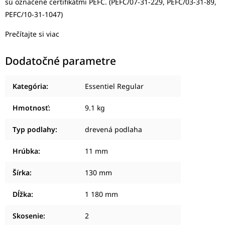
sú označené certifikátmi PEFC. (PEFC/07-31-229, PEFC/03-31-89,
PEFC/10-31-1047)
Prečítajte si viac
Dodatočné parametre
Kategória
:
Essentiel Regular
Hmotnosť
:
9.1 kg
Typ podlahy
:
drevená podlaha
Hrúbka
:
11 mm
Šírka
:
130 mm
Dĺžka
:
1 180 mm
Skosenie
:
2