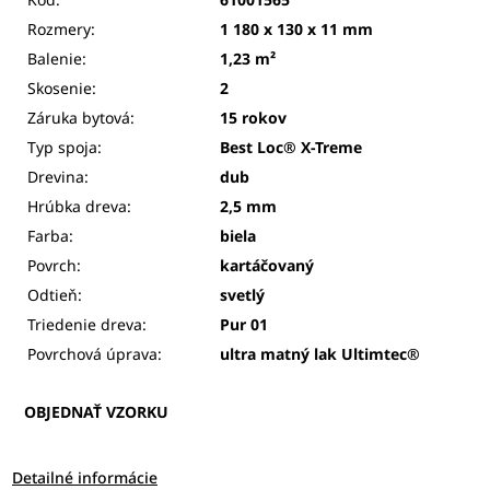
Rozmery:
1 180 x 130 x 11 mm
Balenie:
1,23 m²
Skosenie:
2
Záruka bytová:
15 rokov
Typ spoja:
Best Loc® X-Treme
Drevina:
dub
Hrúbka dreva:
2,5 mm
Farba:
biela
Povrch:
kartáčovaný
Odtieň:
svetlý
Triedenie dreva:
Pur 01
Povrchová úprava:
ultra matný lak Ultimtec
®
OBJEDNAŤ VZORKU
Detailné informácie