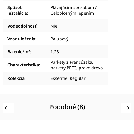
Spôsob
Plávajúcim spôsobom /
inštalácie
:
Celoplošným lepením
Vodeodolnosť
:
Nie
Vzor uloženia
:
Palubový
Balenie/m²
:
1.23
Parkety z Francúzska,
Charakteristika
:
parkety PEFC, pravé drevo
Kolekcia
:
Essentiel Regular
Podobné (8)
Previous
Next