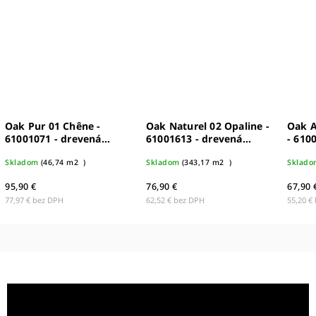
Oak Pur 01 Chêne -
Oak Naturel 02 Opaline -
Oak A
61001071 - drevená
61001613 - drevená
- 610
podlaha
podlaha
podla
Skladom
(
46,74 m2
)
Skladom
(
343,17 m2
)
Sklado
95,90 €
76,90 €
67,90 
77,97 € bez DPH
62,52 € bez DPH
55,20 €