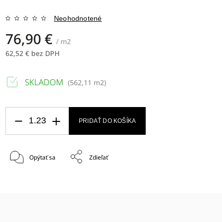
Neohodnotené
76,90 €
/ m2
62,52 € bez DPH
SKLADOM
(
562,11 m2
)
PRIDAŤ DO KOŠÍKA
Opýtať sa
Zdieľať