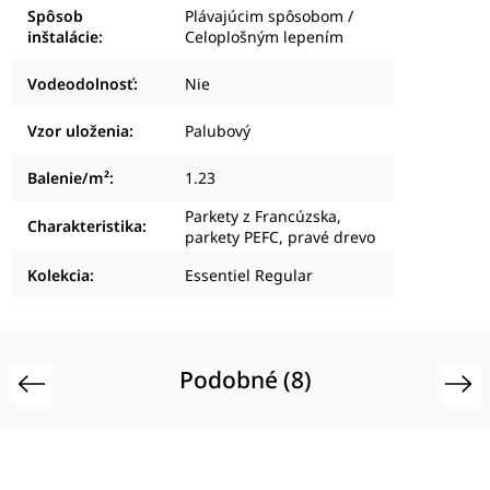
Spôsob
Plávajúcim spôsobom /
inštalácie
:
Celoplošným lepením
Vodeodolnosť
:
Nie
Vzor uloženia
:
Palubový
Balenie/m²
:
1.23
Parkety z Francúzska,
Charakteristika
:
parkety PEFC, pravé drevo
Kolekcia
:
Essentiel Regular
Podobné (8)
Previous
Next