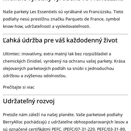
Naše parkety Les Essentiels sú vyrábané vo Francúzsku. Tieto
podlahy nesú prestížnu značku Parquets de France, symbol
know-how, udržateľnosti a vysledovateľnosti.
Ľahká údržba pre váš každodenný život
Ultimtec: inovatívny, extra matný lak bez rozpúšťadiel a
chemických činidiel, vyrobený na ochranu vašej parkety. Krása
olejovaných parketových podláh sa snúbi s jednoduchou
údržbou a zvýšenou odolnosťou.
Prečítajte si viac
Udržateľný rozvoj
Pretože nám záleží na našej planéte. Vaše parketové podlahy
BerryAlloc pochádzajú z udržateľne obhospodarovaných lesov a
sú označené certifikátmi PEFC. (PEFC/07-31-229, PEFC/03-31-89,