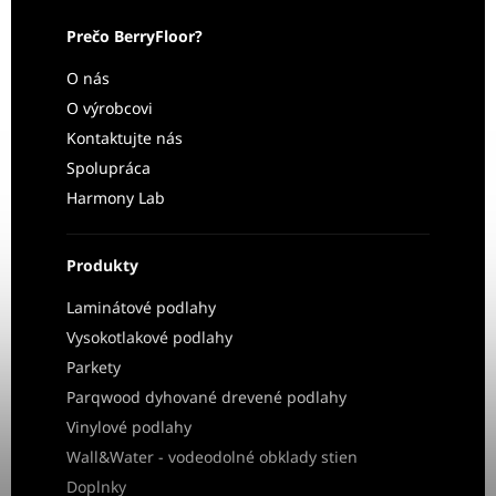
Prečo BerryFloor?
O nás
O výrobcovi
Kontaktujte nás
Spolupráca
Harmony Lab
Produkty
Laminátové podlahy
Vysokotlakové podlahy
Parkety
Parqwood dyhované drevené podlahy
Vinylové podlahy
Wall&Water - vodeodolné obklady stien
Doplnky