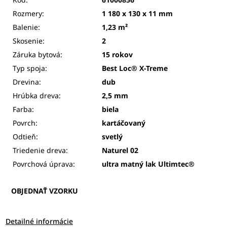
Rozmery:
1 180 x 130 x 11 mm
Balenie:
1,23 m²
Skosenie:
2
Záruka bytová:
15 rokov
Typ spoja:
Best Loc® X-Treme
Drevina:
dub
Hrúbka dreva:
2,5 mm
Farba:
biela
Povrch:
kartáčovaný
Odtieň:
svetlý
Triedenie dreva:
Naturel 02
Povrchová úprava:
ultra matný lak Ultimtec
®
OBJEDNAŤ VZORKU
Detailné informácie