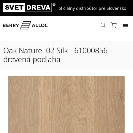
oficiálny distribútor pre Slovensko
Domov
/
Produkty
/
Drevené parkety
/
Les Essentiels
/
Essentiel Regular
/
Oak Naturel 02 Silk - 61000856 - drevená podlaha
Oak Naturel 02 Silk - 61000856 -
drevená podlaha