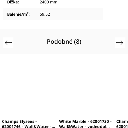
Dĺžka
:
2400 mm
Balenie/m²
:
59.52
Podobné (8)
Previous
Next
Champs Elysees -
White Marble - 62001730 -
Champ
62001746 - Wall&Water -
Wall&Water - vodeodolné
62001