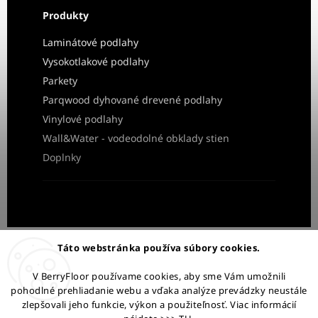
Produkty
Laminátové podlahy
Vysokotlakové podlahy
Parkety
Parqwood dyhované drevené podlahy
Vinylové podlahy
Wall&Water - vodeodolné obklady stien
Doplnky
Obchodné podmienky
Ochrana osobných údajov
Táto webstránka používa súbory cookies.
Reklamácia a vrátenie tovaru
V BerryFloor používame cookies, aby sme Vám umožnili
pohodlné prehliadanie webu a vďaka analýze prevádzky neustále
Ostaňme v kontakte:
zlepšovali jeho funkcie, výkon a použiteľnosť. Viac informácií