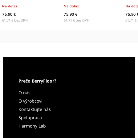
vodeodolné obklady stien
obklady stien
vodeo
Na dotaz
Na dotaz
Na dot
75,90 €
75,90 €
75,90 
61,71 € bez DPH
61,71 € bez DPH
61,71 €
Prečo BerryFloor?
O nás
O výrobcovi
Kontaktujte nás
Spolupráca
Harmony Lab