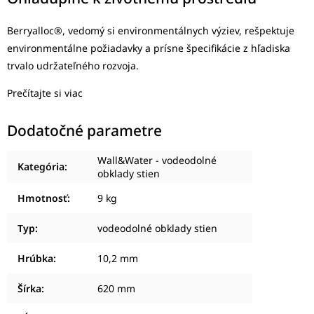
Berryalloc®, vedomý si environmentálnych výziev, rešpektuje
environmentálne požiadavky a prísne špecifikácie z hľadiska
trvalo udržateľného rozvoja.
Prečítajte si viac
Dodatočné parametre
Wall&Water - vodeodolné
Kategória
:
obklady stien
Hmotnosť
:
9 kg
Typ
:
vodeodolné obklady stien
Hrúbka
:
10,2 mm
Šírka
:
620 mm