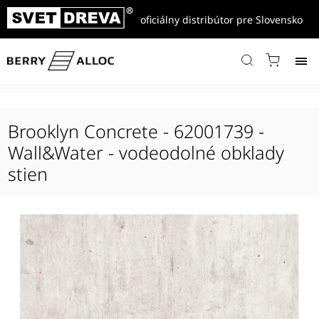
oficiálny distribútor pre Slovensko
Domov
/
Produkty
/
Wall&Water - vodeodolné obklady stien
/
Brooklyn Concrete - 62001739 - Wall&Water - vodeodolné obklady
stien
Brooklyn Concrete - 62001739 -
Wall&Water - vodeodolné obklady
stien