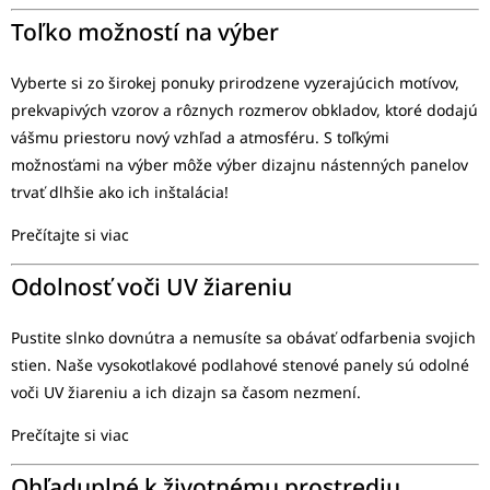
Toľko možností na výber
Vyberte si zo širokej ponuky prirodzene vyzerajúcich motívov,
prekvapivých vzorov a rôznych rozmerov obkladov, ktoré dodajú
vášmu priestoru nový vzhľad a atmosféru. S toľkými
možnosťami na výber môže výber dizajnu nástenných panelov
trvať dlhšie ako ich inštalácia!
Prečítajte si viac
Odolnosť voči UV žiareniu
Pustite slnko dovnútra a nemusíte sa obávať odfarbenia svojich
stien. Naše vysokotlakové podlahové stenové panely sú odolné
voči UV žiareniu a ich dizajn sa časom nezmení.
Prečítajte si viac
Ohľaduplné k životnému prostrediu