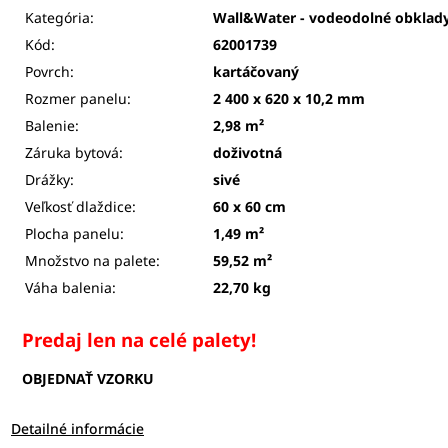
Kategória:
Wall&Water - vodeodolné obklady
Kód:
62001739
Povrch:
kartáčovaný
Rozmer panelu:
2 400 x 620 x 10,2 mm
Balenie:
2,98
m²
Záruka bytová:
doživotná
Drážky:
sivé
Veľkosť dlaždice:
60 x 60 cm
Plocha panelu:
1,49 m²
Množstvo na palete:
59,52 m²
Váha balenia:
22,70 kg
Predaj len na celé palety!
OBJEDNAŤ VZORKU
Detailné informácie