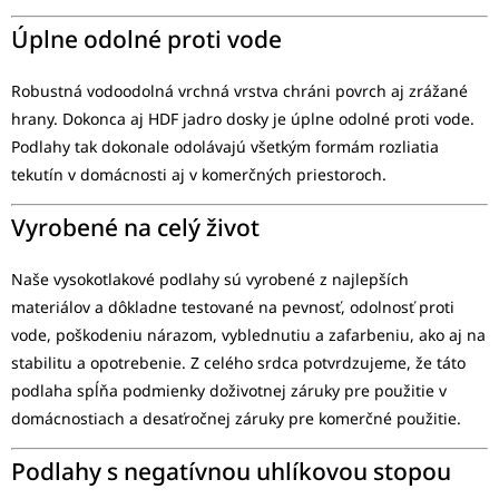
Úplne odolné proti vode
Robustná vodoodolná vrchná vrstva chráni povrch aj zrážané
hrany. Dokonca aj HDF jadro dosky je úplne odolné proti vode.
Podlahy tak dokonale odolávajú všetkým formám rozliatia
tekutín v domácnosti aj v komerčných priestoroch.
Vyrobené na celý život
Naše vysokotlakové podlahy sú vyrobené z najlepších
materiálov a dôkladne testované na pevnosť, odolnosť proti
vode, poškodeniu nárazom, vyblednutiu a zafarbeniu, ako aj na
stabilitu a opotrebenie. Z celého srdca potvrdzujeme, že táto
podlaha spĺňa podmienky doživotnej záruky pre použitie v
domácnostiach a desaťročnej záruky pre komerčné použitie.
Podlahy s negatívnou uhlíkovou stopou