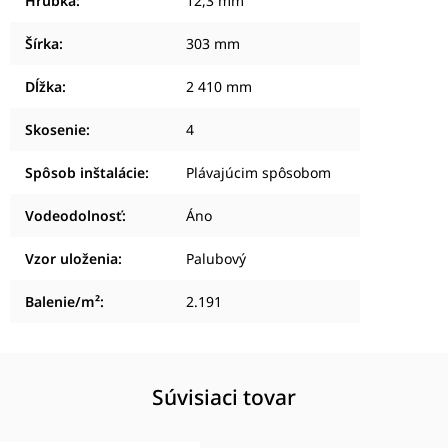
Hrúbka
:
12,3 mm
Šírka
:
303 mm
Dĺžka
:
2 410 mm
Skosenie
:
4
Spôsob inštalácie
:
Plávajúcim spôsobom
Vodeodolnosť
:
Áno
Vzor uloženia
:
Palubový
Balenie/m²
:
2.191
Súvisiaci tovar