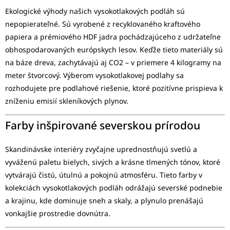
Ekologické výhody našich vysokotlakových podláh sú
nepopierateľné. Sú vyrobené z recyklovaného kraftového
papiera a prémiového HDF jadra pochádzajúceho z udržateľne
obhospodarovaných európskych lesov. Keďže tieto materiály sú
na báze dreva, zachytávajú aj CO2 – v priemere 4 kilogramy na
meter štvorcový. Výberom vysokotlakovej podlahy sa
rozhodujete pre podlahové riešenie, ktoré pozitívne prispieva k
zníženiu emisií skleníkových plynov.
Farby inšpirované severskou prírodou
Skandinávske interiéry zvyčajne uprednostňujú svetlú a
vyváženú paletu bielych, sivých a krásne tlmených tónov, ktoré
vytvárajú čistú, útulnú a pokojnú atmosféru. Tieto farby v
kolekciách vysokotlakových podláh odrážajú severské podnebie
a krajinu, kde dominuje sneh a skaly, a plynulo prenášajú
vonkajšie prostredie dovnútra.