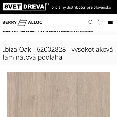
oficiálny distribútor pre Slovensko
Domov
/
Produkty
/
Vysokotlakové podlahy
/
Grand Majestic
/
Grand Majestic Comfort
/
Ibiza Oak - 62002828 - vysokotlaková laminátová podlaha
Ibiza Oak - 62002828 - vysokotlaková
laminátová podlaha