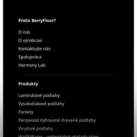
Prečo BerryFloor?
O nás
O výrobcovi
Kontaktujte nás
Spolupráca
Harmony Lab
Produkty
Laminátové podlahy
Vysokotlakové podlahy
Parkety
Parqwood dyhované drevené podlahy
Vinylové podlahy
Wall&Water - vodeodolné obklady stien