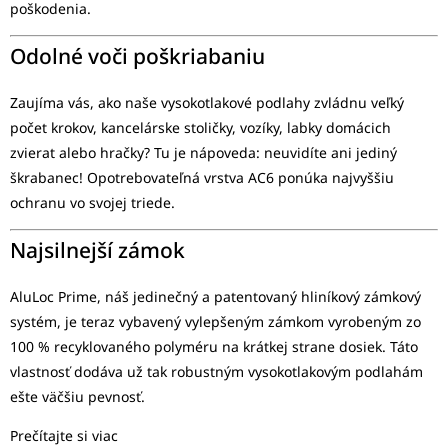
poškodenia.
Odolné voči poškriabaniu
Zaujíma vás, ako naše vysokotlakové podlahy zvládnu veľký
počet krokov, kancelárske stoličky, vozíky, labky domácich
zvierat alebo hračky? Tu je nápoveda: neuvidíte ani jediný
škrabanec! Opotrebovateľná vrstva AC6 ponúka najvyššiu
ochranu vo svojej triede.
Najsilnejší zámok
AluLoc Prime, náš jedinečný a patentovaný hliníkový zámkový
systém, je teraz vybavený vylepšeným zámkom vyrobeným zo
100 % recyklovaného polyméru na krátkej strane dosiek. Táto
vlastnosť dodáva už tak robustným vysokotlakovým podlahám
ešte väčšiu pevnosť.
Prečítajte si viac