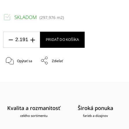
SKLADOM
(
297,976 m2
)
PRIDAŤ DO KOŠÍKA
Opýtať sa
Zdieľať
Kvalita a rozmanitosť
Široká ponuka
celého sortimentu
farieb a dizajnov