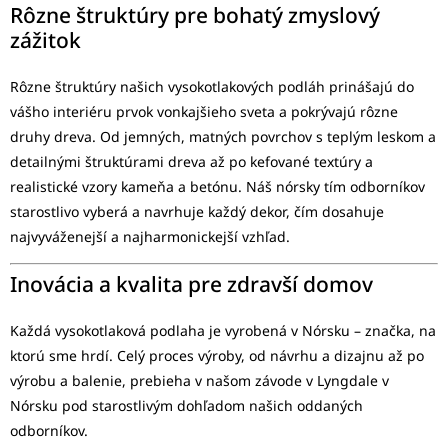
Rôzne štruktúry pre bohatý zmyslový
zážitok
Rôzne štruktúry našich vysokotlakových podláh prinášajú do
vášho interiéru prvok vonkajšieho sveta a pokrývajú rôzne
druhy dreva. Od jemných, matných povrchov s teplým leskom a
detailnými štruktúrami dreva až po kefované textúry a
realistické vzory kameňa a betónu. Náš nórsky tím odborníkov
starostlivo vyberá a navrhuje každý dekor, čím dosahuje
najvyváženejší a najharmonickejší vzhľad.
Inovácia a kvalita pre zdravší domov
Každá vysokotlaková podlaha je vyrobená v Nórsku – značka, na
ktorú sme hrdí. Celý proces výroby, od návrhu a dizajnu až po
výrobu a balenie, prebieha v našom závode v Lyngdale v
Nórsku pod starostlivým dohľadom našich oddaných
odborníkov.