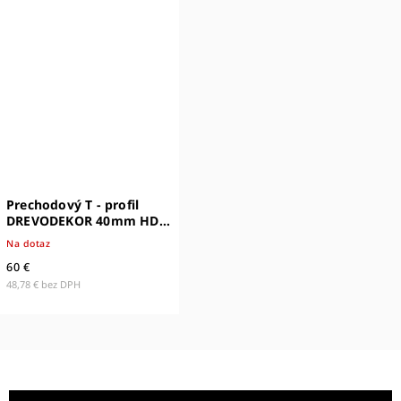
Prechodový T - profil
DREVODEKOR 40mm HDF
(100% zhodná s dekórom)
Na dotaz
60 €
48,78 € bez DPH