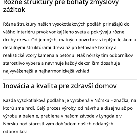
Rôzne štruktúry pre bohatý zmyslový
zážitok
Rôzne štruktúry našich vysokotlakových podláh prinášajú do
vášho interiéru prvok vonkajšieho sveta a pokrývajú rôzne
druhy dreva. Od jemných, matných povrchov s teplým leskom a
detailnými štruktúrami dreva až po kefované textúry a
realistické vzory kameňa a betónu. Náš nórsky tím odborníkov
starostlivo vyberá a navrhuje každý dekor, čím dosahuje
najvyváženejší a najharmonickejší vzhľad.
Inovácia a kvalita pre zdravší domov
Každá vysokotlaková podlaha je vyrobená v Nórsku – značka, na
ktorú sme hrdí. Celý proces výroby, od návrhu a dizajnu až po
výrobu a balenie, prebieha v našom závode v Lyngdale v
Nórsku pod starostlivým dohľadom našich oddaných
odborníkov.