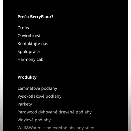
Prečo BerryFloor?
O nás
O výrobcovi
Kontaktujte nás
Spolupráca
Harmony Lab
Produkty
Laminátové podlahy
Vysokotlakové podlahy
Parkety
Parqwood dyhované drevené podlahy
Vinylové podlahy
Wall&Water - vodeodolné obklady stien