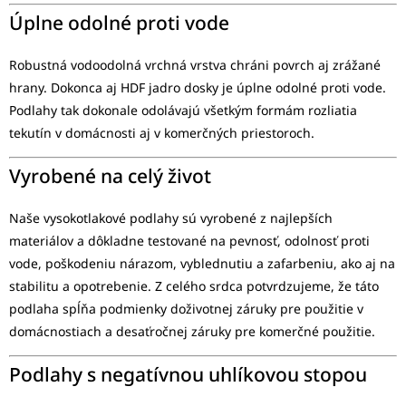
Úplne odolné proti vode
Robustná vodoodolná vrchná vrstva chráni povrch aj zrážané
hrany. Dokonca aj HDF jadro dosky je úplne odolné proti vode.
Podlahy tak dokonale odolávajú všetkým formám rozliatia
tekutín v domácnosti aj v komerčných priestoroch.
Vyrobené na celý život
Naše vysokotlakové podlahy sú vyrobené z najlepších
materiálov a dôkladne testované na pevnosť, odolnosť proti
vode, poškodeniu nárazom, vyblednutiu a zafarbeniu, ako aj na
stabilitu a opotrebenie. Z celého srdca potvrdzujeme, že táto
podlaha spĺňa podmienky doživotnej záruky pre použitie v
domácnostiach a desaťročnej záruky pre komerčné použitie.
Podlahy s negatívnou uhlíkovou stopou