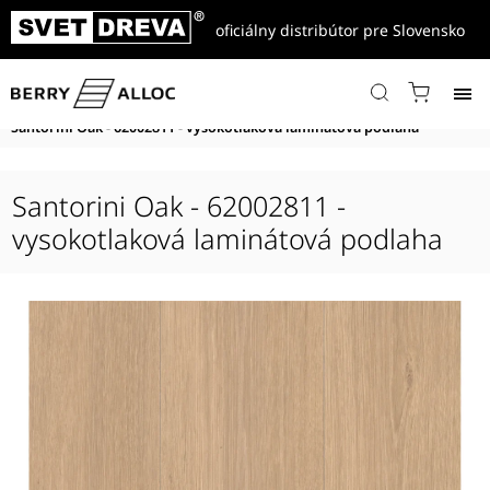
oficiálny distribútor pre Slovensko
Domov
/
Produkty
/
Vysokotlakové podlahy
/
Grand Avenue
/
Grand Avenue Comfort
/
Santorini Oak - 62002811 - vysokotlaková laminátová podlaha
Santorini Oak - 62002811 -
vysokotlaková laminátová podlaha