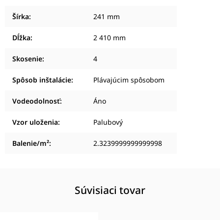
Šírka
:
241 mm
Dĺžka
:
2 410 mm
Skosenie
:
4
Spôsob inštalácie
:
Plávajúcim spôsobom
Vodeodolnosť
:
Áno
Vzor uloženia
:
Palubový
Balenie/m²
:
2.3239999999999998
Súvisiaci tovar