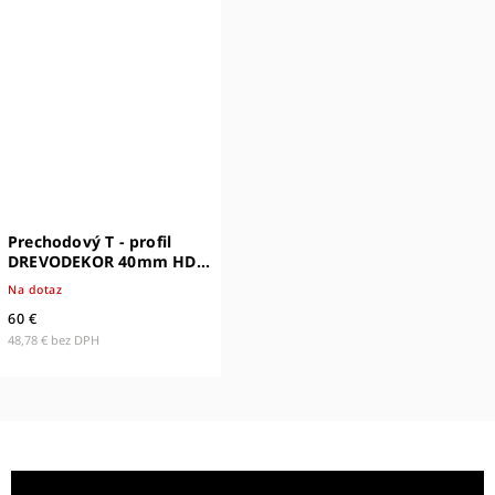
Prechodový T - profil
DREVODEKOR 40mm HDF
(100% zhodná s dekórom)
Na dotaz
60 €
48,78 € bez DPH