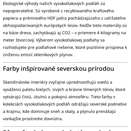
Ekologické výhody našich vysokotlakových podláh sú
nepopierateľné. Sú vyrobené z recyklovaného kraftového
papiera a prémiového HDF jadra pochádzajúceho z udržateľne
obhospodarovaných európskych lesov. Keďže tieto materiály sú
na báze dreva, zachytávajú aj CO2 – v priemere 4 kilogramy na
meter štvorcový. Výberom vysokotlakovej podlahy sa
rozhodujete pre podlahové riešenie, ktoré pozitívne prispieva k
zníženiu emisií skleníkových plynov.
Farby inšpirované severskou prírodou
Skandinávske interiéry zvyčajne uprednostňujú svetlú a
vyváženú paletu bielych, sivých a krásne tlmených tónov, ktoré
vytvárajú čistú, útulnú a pokojnú atmosféru. Tieto farby v
kolekciách vysokotlakových podláh odrážajú severské podnebie
a krajinu, kde dominuje sneh a skaly, a plynulo prenášajú
vonkajšie prostredie dovnútra.