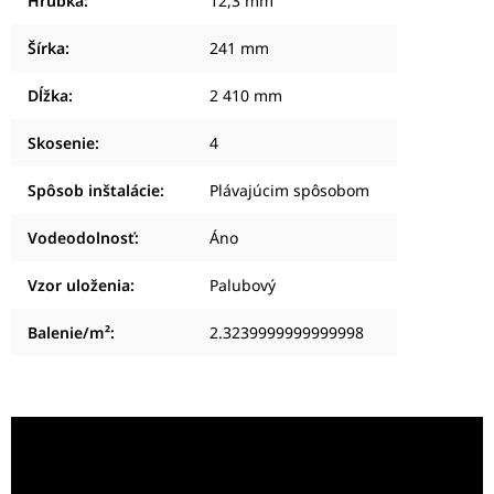
Hrúbka
:
12,3 mm
Šírka
:
241 mm
Dĺžka
:
2 410 mm
Skosenie
:
4
Spôsob inštalácie
:
Plávajúcim spôsobom
Vodeodolnosť
:
Áno
Vzor uloženia
:
Palubový
Balenie/m²
:
2.3239999999999998