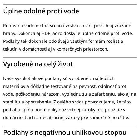
Úplne odolné proti vode
Robustná vodoodolná vrchná vrstva chráni povrch aj zrážané
hrany. Dokonca aj HDF jadro dosky je úplne odolné proti vode.
Podlahy tak dokonale odolávajú všetkým formám rozliatia
tekutín v domácnosti aj v komerčných priestoroch.
Vyrobené na celý život
Naše vysokotlakové podlahy sú vyrobené z najlepších
materiálov a dôkladne testované na pevnosť, odolnosť proti
vode, poškodeniu nárazom, vyblednutiu a zafarbeniu, ako aj na
stabilitu a opotrebenie. Z celého srdca potvrdzujeme, že táto
podlaha spĺňa podmienky doživotnej záruky pre použitie v
domácnostiach a desaťročnej záruky pre komerčné použitie.
Podlahy s negatívnou uhlíkovou stopou