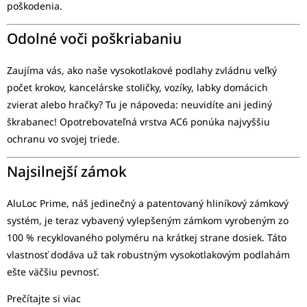
poškodenia.
Odolné voči poškriabaniu
Zaujíma vás, ako naše vysokotlakové podlahy zvládnu veľký
počet krokov, kancelárske stoličky, vozíky, labky domácich
zvierat alebo hračky? Tu je nápoveda: neuvidíte ani jediný
škrabanec! Opotrebovateľná vrstva AC6 ponúka najvyššiu
ochranu vo svojej triede.
Najsilnejší zámok
AluLoc Prime, náš jedinečný a patentovaný hliníkový zámkový
systém, je teraz vybavený vylepšeným zámkom vyrobeným zo
100 % recyklovaného polyméru na krátkej strane dosiek. Táto
vlastnosť dodáva už tak robustným vysokotlakovým podlahám
ešte väčšiu pevnosť.
Prečítajte si viac