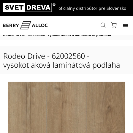
oficiálny distribútor pre Slovensko
Domov
/
Produkty
/
Vysokotlakové podlahy
/
Grand Avenue
/
Grand Avenue Comfort
/
Rodeo Drive - 62002560 - vysokotlaková laminátová podlaha
Rodeo Drive - 62002560 -
vysokotlaková laminátová podlaha