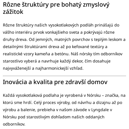
Rôzne štruktúry pre bohatý zmyslový
zážitok
Rôzne štruktúry našich vysokotlakových podláh prinášajú do
vášho interiéru prvok vonkajšieho sveta a pokrývajú rôzne
druhy dreva. Od jemných, matných povrchov s teplým leskom a
detailnými štruktúrami dreva až po kefované textúry a
realistické vzory kameňa a betónu. Náš nórsky tím odborníkov
starostlivo vyberá a navrhuje každý dekor, čím dosahuje
najvyváženejší a najharmonickejší vzhľad.
Inovácia a kvalita pre zdravší domov
Každá vysokotlaková podlaha je vyrobená v Nórsku – značka, na
ktorú sme hrdí. Celý proces výroby, od návrhu a dizajnu až po
výrobu a balenie, prebieha v našom závode v Lyngdale v
Nórsku pod starostlivým dohľadom našich oddaných
odborníkov.