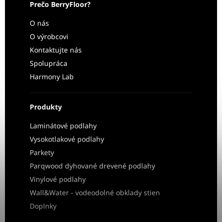
Prečo BerryFloor?
O nás
O výrobcovi
Kontaktujte nás
Spolupráca
Harmony Lab
Produkty
Laminátové podlahy
Vysokotlakové podlahy
Parkety
Parqwood dyhované drevené podlahy
Vinylové podlahy
Wall&Water - vodeodolné obklady stien
Doplnky