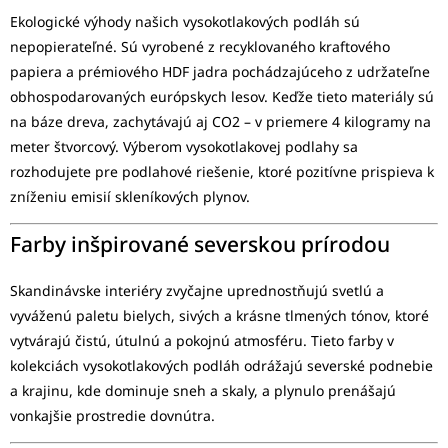
Ekologické výhody našich vysokotlakových podláh sú
nepopierateľné. Sú vyrobené z recyklovaného kraftového
papiera a prémiového HDF jadra pochádzajúceho z udržateľne
obhospodarovaných európskych lesov. Keďže tieto materiály sú
na báze dreva, zachytávajú aj CO2 – v priemere 4 kilogramy na
meter štvorcový. Výberom vysokotlakovej podlahy sa
rozhodujete pre podlahové riešenie, ktoré pozitívne prispieva k
zníženiu emisií skleníkových plynov.
Farby inšpirované severskou prírodou
Skandinávske interiéry zvyčajne uprednostňujú svetlú a
vyváženú paletu bielych, sivých a krásne tlmených tónov, ktoré
vytvárajú čistú, útulnú a pokojnú atmosféru. Tieto farby v
kolekciách vysokotlakových podláh odrážajú severské podnebie
a krajinu, kde dominuje sneh a skaly, a plynulo prenášajú
vonkajšie prostredie dovnútra.