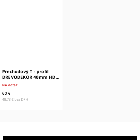
Prechodový T - profil
DREVODEKOR 40mm HDF
(100% zhodná s dekórom)
Na dotaz
60 €
48,78 € bez DPH