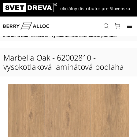
oficiálny distribútor pre Slovensko
Domov
/
Produkty
/
Vysokotlakové podlahy
/
Grand Avenue
/
Grand Avenue Comfort
/
Marbella Oak - 62002810 - vysokotlaková laminátová podlaha
Marbella Oak - 62002810 -
vysokotlaková laminátová podlaha