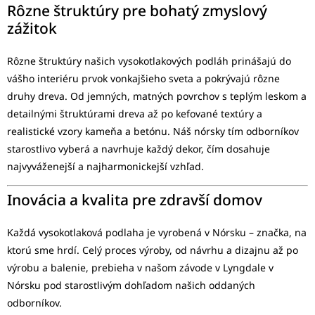
Rôzne štruktúry pre bohatý zmyslový
zážitok
Rôzne štruktúry našich vysokotlakových podláh prinášajú do
vášho interiéru prvok vonkajšieho sveta a pokrývajú rôzne
druhy dreva. Od jemných, matných povrchov s teplým leskom a
detailnými štruktúrami dreva až po kefované textúry a
realistické vzory kameňa a betónu. Náš nórsky tím odborníkov
starostlivo vyberá a navrhuje každý dekor, čím dosahuje
najvyváženejší a najharmonickejší vzhľad.
Inovácia a kvalita pre zdravší domov
Každá vysokotlaková podlaha je vyrobená v Nórsku – značka, na
ktorú sme hrdí. Celý proces výroby, od návrhu a dizajnu až po
výrobu a balenie, prebieha v našom závode v Lyngdale v
Nórsku pod starostlivým dohľadom našich oddaných
odborníkov.