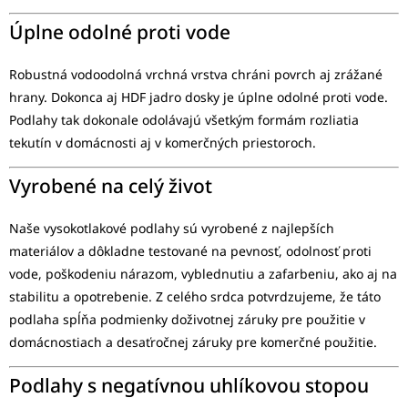
Úplne odolné proti vode
Robustná vodoodolná vrchná vrstva chráni povrch aj zrážané
hrany. Dokonca aj HDF jadro dosky je úplne odolné proti vode.
Podlahy tak dokonale odolávajú všetkým formám rozliatia
tekutín v domácnosti aj v komerčných priestoroch.
Vyrobené na celý život
Naše vysokotlakové podlahy sú vyrobené z najlepších
materiálov a dôkladne testované na pevnosť, odolnosť proti
vode, poškodeniu nárazom, vyblednutiu a zafarbeniu, ako aj na
stabilitu a opotrebenie. Z celého srdca potvrdzujeme, že táto
podlaha spĺňa podmienky doživotnej záruky pre použitie v
domácnostiach a desaťročnej záruky pre komerčné použitie.
Podlahy s negatívnou uhlíkovou stopou