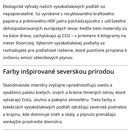
Ekologické výhody našich vysokotlakových podláh sú
nepopierateľné. Sú vyrobené z recyklovaného kraftového
papiera a prémiového HDF jadra pochádzajúceho z udržateľne
obhospodarovaných európskych lesov. Keďže tieto materiály sú
na báze dreva, zachytávajú aj CO2 – v priemere 4 kilogramy na
meter štvorcový. Výberom vysokotlakovej podlahy sa
rozhodujete pre podlahové riešenie, ktoré pozitívne prispieva k
zníženiu emisií skleníkových plynov.
Farby inšpirované severskou prírodou
Skandinávske interiéry zvyčajne uprednostňujú svetlú a
vyváženú paletu bielych, sivých a krásne tlmených tónov, ktoré
vytvárajú čistú, útulnú a pokojnú atmosféru. Tieto farby v
kolekciách vysokotlakových podláh odrážajú severské podnebie
a krajinu, kde dominuje sneh a skaly, a plynulo prenášajú
vonkajšie prostredie dovnútra.