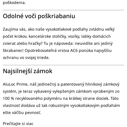
poškodenia.
Odolné voči poškriabaniu
Zaujíma vás, ako naše vysokotlakové podlahy zvládnu veľký
počet krokov, kancelárske stoličky, vozíky, labky domácich
zvierat alebo hračky? Tu je nápoveda: neuvidíte ani jediný
škrabanec! Opotrebovateľná vrstva AC6 ponúka najvyššiu
ochranu vo svojej triede.
Najsilnejší zámok
AluLoc Prime, náš jedinečný a patentovaný hliníkový zámkový
systém, je teraz vybavený vylepšeným zámkom vyrobeným zo
100 % recyklovaného polyméru na krátkej strane dosiek. Táto
vlastnosť dodáva už tak robustným vysokotlakovým podlahám
ešte väčšiu pevnosť.
Prečítajte si viac