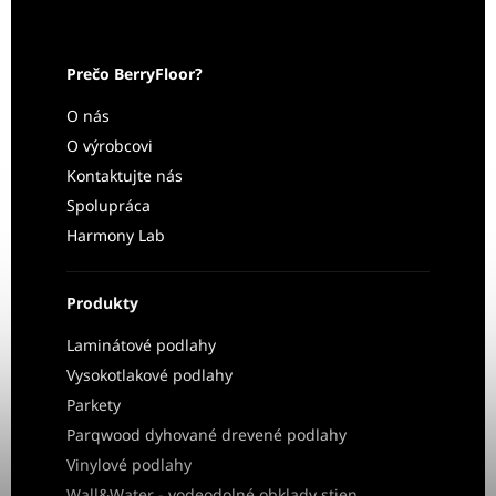
Prečo BerryFloor?
O nás
O výrobcovi
Kontaktujte nás
Spolupráca
Harmony Lab
Produkty
Laminátové podlahy
Vysokotlakové podlahy
Parkety
Parqwood dyhované drevené podlahy
Vinylové podlahy
Wall&Water - vodeodolné obklady stien