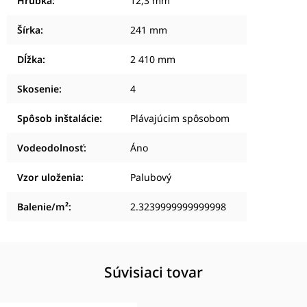
Hrúbka
:
12,3 mm
Šírka
:
241 mm
Dĺžka
:
2 410 mm
Skosenie
:
4
Spôsob inštalácie
:
Plávajúcim spôsobom
Vodeodolnosť
:
Áno
Vzor uloženia
:
Palubový
Balenie/m²
:
2.3239999999999998
Súvisiaci tovar