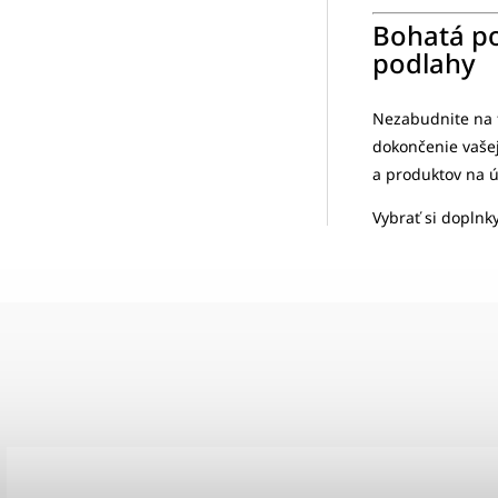
Bohatá p
podlahy
Nezabudnite na f
dokončenie vašej 
a produktov na 
Vybrať si doplnk