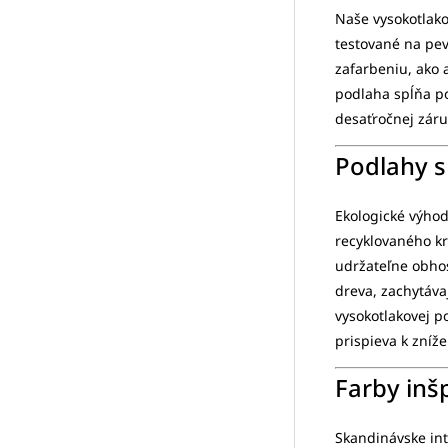
Naše vysokotlako
testované na pev
zafarbeniu, ako 
podlaha spĺňa p
desaťročnej záru
Podlahy s
Ekologické výhod
recyklovaného k
udržateľne obho
dreva, zachytáva
vysokotlakovej p
prispieva k zníže
Farby inš
Skandinávske int