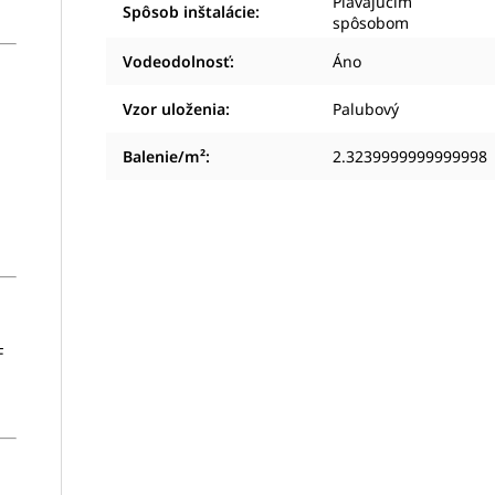
Plávajúcim
Spôsob inštalácie
:
spôsobom
Vodeodolnosť
:
Áno
Vzor uloženia
:
Palubový
Balenie/m²
:
2.3239999999999998
F