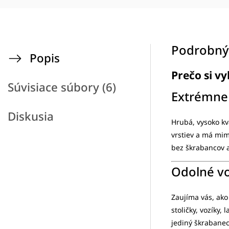
Podrobný
Popis
Prečo si v
Súvisiace súbory (6)
Extrémne
Diskusia
Hrubá, vysoko kv
vrstiev a má mi
bez škrabancov 
Odolné vo
Zaujíma vás, ako
stoličky, vozíky,
jediný škrabanec