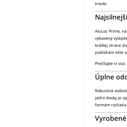
triede.
Najsilnej
AluLoc Prime, ná
vybavený vylep
krátkej strane d
podlahám ešte v
Prečítajte si viac
Úplne odo
Robustná vodoodo
jadro dosky je ú
formám rozliatia
Vyrobené 