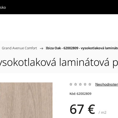
nsko
Grand Avenue Comfort
/
Ibiza Oak - 62002809 - vysokotlaková laminá
vysokotlaková laminátová 
Neohodnote
Kód:
62002809
67 €
/ m2