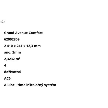
m2
)
Grand Avenue Comfort
62002809
2 410 x 241 x 12,3 mm
áno, 2mm
2,3232 m²
4
doživotná
AC6
Aluloc Prime
inštalačný systém