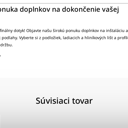
onuka doplnkov na dokončenie vašej
inálny dotyk! Objavte našu širokú ponuku doplnkov na inštaláciu a
podlahy. Vyberte si z podložiek, ladiacich a hliníkových lišt a profi
údržbu.
y
Súvisiaci tovar