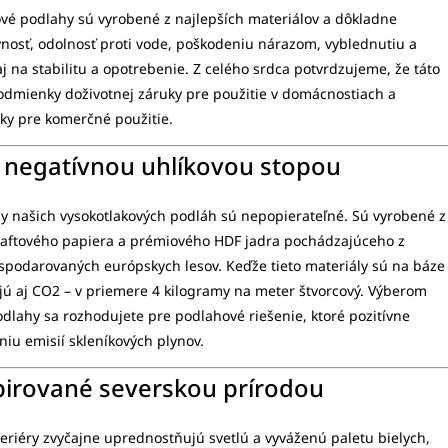
vé podlahy sú vyrobené z najlepších materiálov a dôkladne
nosť, odolnosť proti vode, poškodeniu nárazom, vyblednutiu a
aj na stabilitu a opotrebenie. Z celého srdca potvrdzujeme, že táto
odmienky doživotnej záruky pre použitie v domácnostiach a
ky pre komerčné použitie.
 negatívnou uhlíkovou stopou
y našich vysokotlakových podláh sú nepopierateľné. Sú vyrobené z
raftového papiera a prémiového HDF jadra pochádzajúceho z
spodarovaných európskych lesov. Keďže tieto materiály sú na báze
jú aj CO2 – v priemere 4 kilogramy na meter štvorcový. Výberom
odlahy sa rozhodujete pre podlahové riešenie, ktoré pozitívne
niu emisií skleníkových plynov.
pirované severskou prírodou
eriéry zvyčajne uprednostňujú svetlú a vyváženú paletu bielych,