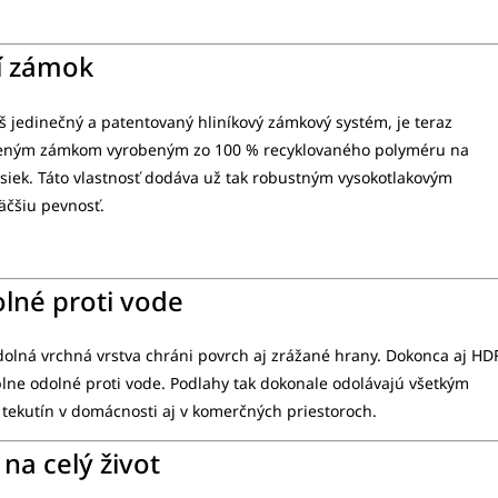
ší zámok
š jedinečný a patentovaný hliníkový zámkový systém, je teraz
šeným zámkom vyrobeným zo 100 % recyklovaného polyméru na
osiek. Táto vlastnosť dodáva už tak robustným vysokotlakovým
äčšiu pevnosť.
lné proti vode
lná vrchná vrstva chráni povrch aj zrážané hrany. Dokonca aj HD
plne odolné proti vode. Podlahy tak dokonale odolávajú všetkým
 tekutín v domácnosti aj v komerčných priestoroch.
na celý život