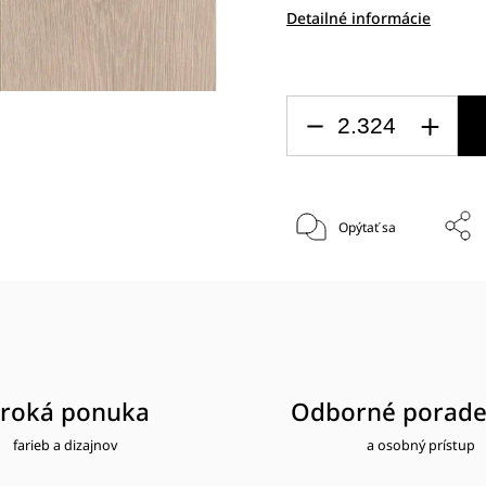
Detailné informácie
Opýtať sa
iroká ponuka
Odborné porade
farieb a dizajnov
a osobný prístup