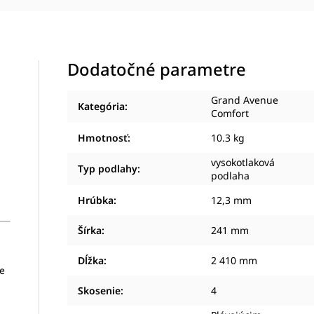
Dodatočné parametre
Grand Avenue
Kategória
:
Comfort
Hmotnosť
:
10.3 kg
vysokotlaková
Typ podlahy
:
podlaha
Hrúbka
:
12,3 mm
Šírka
:
241 mm
Dĺžka
:
2 410 mm
ke
Skosenie
:
4