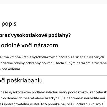
 popis
ybrať vysokotlakové podlahy?
 odolné voči nárazom
alitná vrchná vrstva vysokotlakových podláh sa skladá z viacerých
moriadne odolný ochranný povrch. Odolá silným nárazom a zostane
a poškodenia.
či poškriabaniu
 naše vysokotlakové podlahy zvládnu veľký počet krokov, kancelárs
 labky domácich zvierat alebo hračky? Tu je nápoveda: neuvidíte ani
! Opotrebovateľná vrstva AC6 ponúka najvyššiu ochranu vo svojej