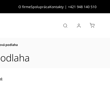
O firme
Spolupráca
Kontakty
|
+421 948 140 510
tová podlaha
podlaha
né