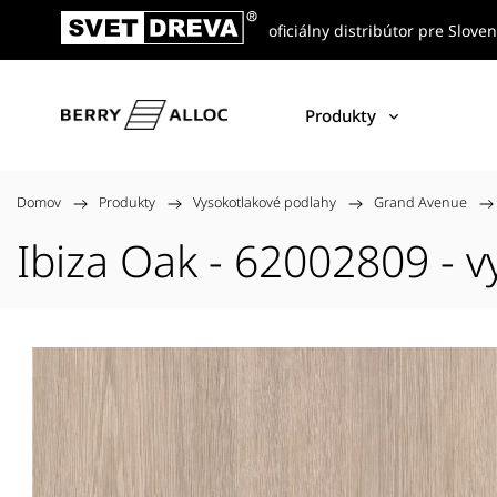
oficiálny distribútor pre Slove
Produkty
Domov
/
Produkty
/
Vysokotlakové podlahy
/
Grand Avenue
/
Ibiza Oak - 62002809 - 