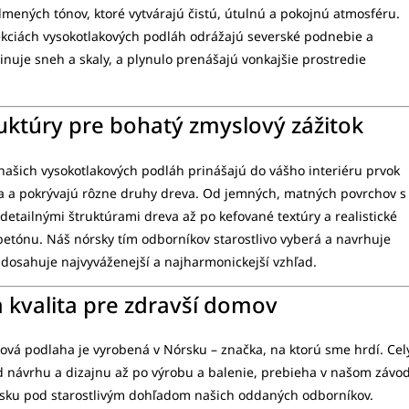
tlmených tónov, ktoré vytvárajú čistú, útulnú a pokojnú atmosféru.
lekciách vysokotlakových podláh odrážajú severské podnebie a
inuje sneh a skaly, a plynulo prenášajú vonkajšie prostredie
uktúry pre bohatý zmyslový zážitok
našich vysokotlakových podláh prinášajú do vášho interiéru prvok
ta a pokrývajú rôzne druhy dreva. Od jemných, matných povrchov s
detailnými štruktúrami dreva až po kefované textúry a realistické
etónu. Náš nórsky tím odborníkov starostlivo vyberá a navrhuje
 dosahuje najvyváženejší a najharmonickejší vzhľad.
a kvalita pre zdravší domov
ová podlaha je vyrobená v Nórsku – značka, na ktorú sme hrdí. Cel
d návrhu a dizajnu až po výrobu a balenie, prebieha v našom závo
rsku pod starostlivým dohľadom našich oddaných odborníkov.