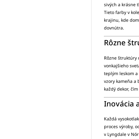
sivých a krásne 
Tieto farby v ko
krajinu, kde dom
dovnútra.
Rôzne štr
Rôzne štruktúry 
vonkajšieho sve
teplým leskom a 
vzory kameňa a b
každý dekor, čím
Inovácia 
Každá vysokotlak
proces výroby, o
v Lyngdale v Nó