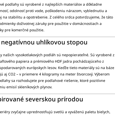
vé podlahy sú vyrobené z najlepších materiálov a dôkladne
nosť, odolnosť proti vode, poškodeniu nárazom, vyblednutiu a
aj na stabilitu a opotrebenie. Z celého srdca potvrdzujeme, že táto
odmienky doživotnej záruky pre použitie v domácnostiach a
ky pre komerčné použitie.
 negatívnou uhlíkovou stopou
y našich vysokotlakových podláh sú nepopierateľné. Sú vyrobené z
raftového papiera a prémiového HDF jadra pochádzajúceho z
spodarovaných európskych lesov. Keďže tieto materiály sú na báze
jú aj CO2 – v priemere 4 kilogramy na meter štvorcový. Výberom
odlahy sa rozhodujete pre podlahové riešenie, ktoré pozitívne
niu emisií skleníkových plynov.
pirované severskou prírodou
eriéry zvyčajne uprednostňujú svetlú a vyváženú paletu bielych,