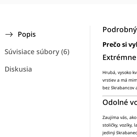
Podrobný
Popis
Prečo si v
Súvisiace súbory (6)
Extrémne
Diskusia
Hrubá, vysoko kv
vrstiev a má mi
bez škrabancov 
Odolné vo
Zaujíma vás, ako
stoličky, vozíky,
jediný škrabanec