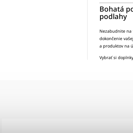
Bohatá p
podlahy
Nezabudnite na f
dokončenie vašej 
a produktov na 
Vybrať si doplnk