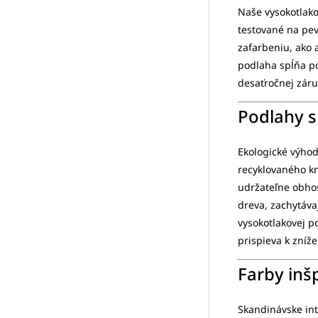
Naše vysokotlako
testované na pev
zafarbeniu, ako 
podlaha spĺňa p
desaťročnej záru
Podlahy s
Ekologické výhod
recyklovaného k
udržateľne obho
dreva, zachytáva
vysokotlakovej p
prispieva k zníže
Farby inš
Skandinávske int