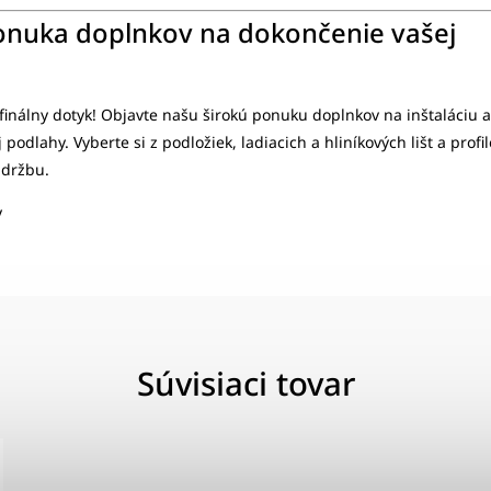
onuka doplnkov na dokončenie vašej
inálny dotyk! Objavte našu širokú ponuku doplnkov na inštaláciu a
podlahy. Vyberte si z podložiek, ladiacich a hliníkových lišt a profi
údržbu.
y
Súvisiaci tovar