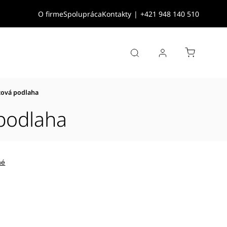
O firme
Spolupráca
Kontakty
|
+421 948 140 510
tová podlaha
 podlaha
né