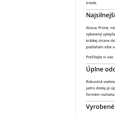
triede.
Najsilnej
AluLoc Prime, ná
vybavený vylep
krátkej strane d
podlahám ešte v
Prečítajte si viac
Úplne odo
Robustná vodoodo
jadro dosky je ú
formám rozliatia
Vyrobené 