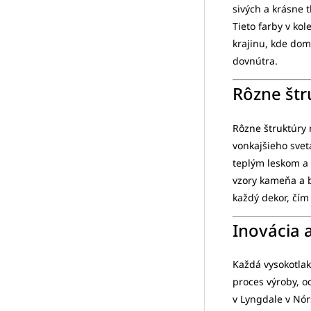
sivých a krásne 
Tieto farby v ko
krajinu, kde dom
dovnútra.
Rôzne štr
Rôzne štruktúry 
vonkajšieho sve
teplým leskom a 
vzory kameňa a b
každý dekor, čím
Inovácia 
Každá vysokotlak
proces výroby, o
v Lyngdale v Nó