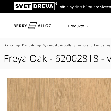
oficiálny distribútor pre Slove
Produkty
Domov
/
Produkty
/
Vysokotlakové podlahy
/
Grand Avenue
/
Freya Oak - 62002818 - 