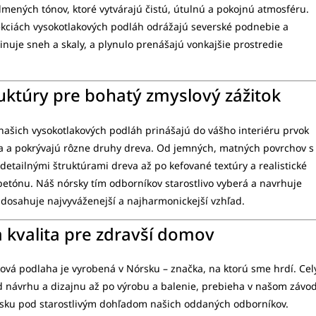
tlmených tónov, ktoré vytvárajú čistú, útulnú a pokojnú atmosféru.
lekciách vysokotlakových podláh odrážajú severské podnebie a
inuje sneh a skaly, a plynulo prenášajú vonkajšie prostredie
uktúry pre bohatý zmyslový zážitok
našich vysokotlakových podláh prinášajú do vášho interiéru prvok
ta a pokrývajú rôzne druhy dreva. Od jemných, matných povrchov s
detailnými štruktúrami dreva až po kefované textúry a realistické
etónu. Náš nórsky tím odborníkov starostlivo vyberá a navrhuje
 dosahuje najvyváženejší a najharmonickejší vzhľad.
a kvalita pre zdravší domov
ová podlaha je vyrobená v Nórsku – značka, na ktorú sme hrdí. Cel
d návrhu a dizajnu až po výrobu a balenie, prebieha v našom závo
rsku pod starostlivým dohľadom našich oddaných odborníkov.