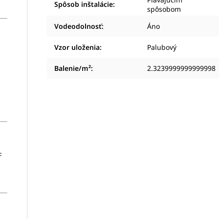
Spôsob inštalácie
:
spôsobom
Vodeodolnosť
:
Áno
Vzor uloženia
:
Palubový
Balenie/m²
:
2.3239999999999998
F