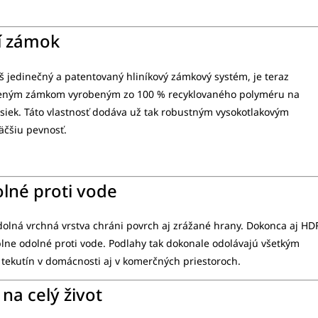
ší zámok
š jedinečný a patentovaný hliníkový zámkový systém, je teraz
šeným zámkom vyrobeným zo 100 % recyklovaného polyméru na
osiek. Táto vlastnosť dodáva už tak robustným vysokotlakovým
äčšiu pevnosť.
lné proti vode
lná vrchná vrstva chráni povrch aj zrážané hrany. Dokonca aj HD
plne odolné proti vode. Podlahy tak dokonale odolávajú všetkým
 tekutín v domácnosti aj v komerčných priestoroch.
na celý život