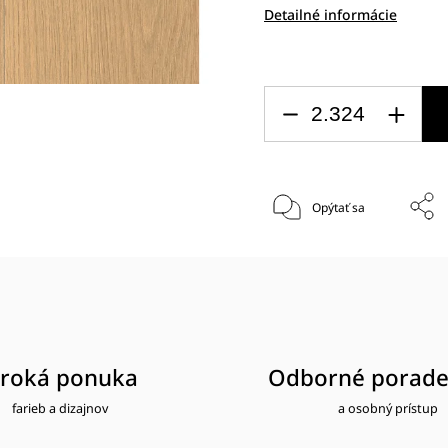
Detailné informácie
Opýtať sa
iroká ponuka
Odborné porade
farieb a dizajnov
a osobný prístup