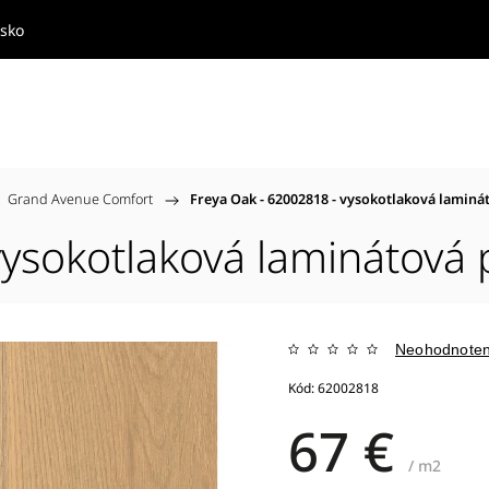
nsko
Grand Avenue Comfort
/
Freya Oak - 62002818 - vysokotlaková laminá
vysokotlaková laminátová
Neohodnote
Kód:
62002818
67 €
/ m2