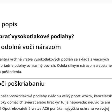
 popis
ybrať vysokotlakové podlahy?
 odolné voči nárazom
alitná vrchná vrstva vysokotlakových podláh sa skladá z viacerých
moriadne odolný ochranný povrch. Odolá silným nárazom a zostane
a poškodenia.
či poškriabaniu
 naše vysokotlakové podlahy zvládnu veľký počet krokov, kancelárs
 labky domácich zvierat alebo hračky? Tu je nápoveda: neuvidíte ani
! Opotrebovateľná vrstva AC6 ponúka najvyššiu ochranu vo svojej