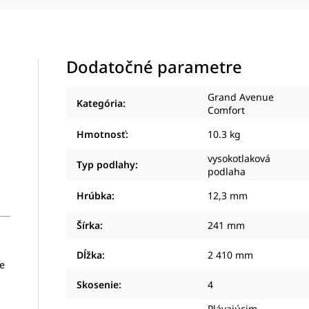
Dodatočné parametre
Grand Avenue
Kategória
:
Comfort
Hmotnosť
:
10.3 kg
vysokotlaková
Typ podlahy
:
podlaha
Hrúbka
:
12,3 mm
Šírka
:
241 mm
Dĺžka
:
2 410 mm
ke
Skosenie
:
4
Plávajúcim