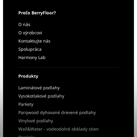
Prečo BerryFloor?
O nás
O výrobcovi
Kontaktujte nás
Spolupráca
Harmony Lab
Produkty
Laminátové podlahy
Vysokotlakové podlahy
Parkety
Parqwood dyhované drevené podlahy
Vinylové podlahy
Wall&Water - vodeodolné obklady stien