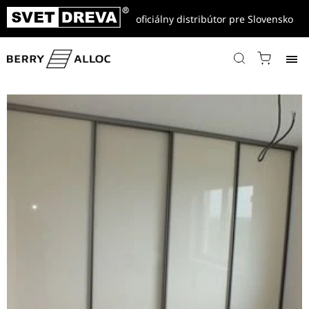
oficiálny distribútor pre Slovensko
Domov
/
Referencie
/
Vstavané skrine a Exteriérový nábytok
/
Vstavaná skriňa – Lakeland Akacia H1277 ST9