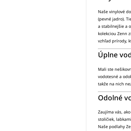
Naše vinylové do
(pevné jadro). T
a stabilnejšie a
kolekciou Zenn z
vzhľad prírody, k
Úplne vod
Mali ste nešikov
vodotesné a odol
takže na nich ne
Odolné vo
Zaujíma vás, ak
stoličiek, labkam
Naše podlahy Ze