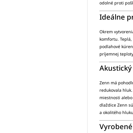
odolné proti poš
Ideálne p
Okrem vytvorenia
komfortu. Teplá,
podlahové kúreni
príjemnej teplot
Akustický
Zenn má pohodln
redukovala hluk.
miestnosti alebo
dlaždice Zenn sú
a okolitého hluku
Vyrobené 