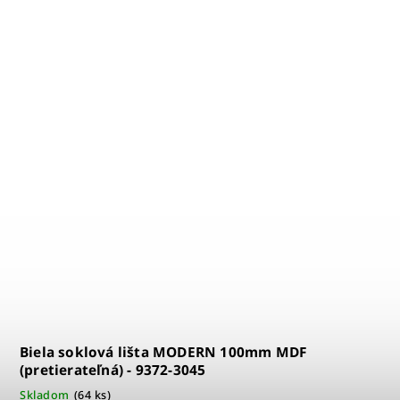
 110mm MDF
Bariéra proti vlhkosti - WD158
Na dotaz