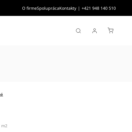
O firme
Spolupráca
Kontakty
|
+421 948 140 510
né
/ m2