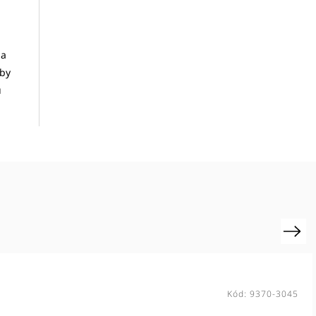
 a
aby
u
Next
Kód:
WD158235