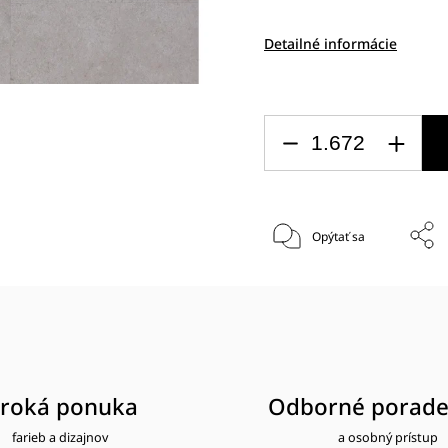
Detailné informácie
Opýtať sa
iroká ponuka
Odborné porade
farieb a dizajnov
a osobný prístup