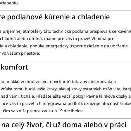
kriabaniu.
re podlahové kúrenie a chladenie
 príjemnej atmosféry táto technická podlaha prispieva k celkovém
 chladná alebo útulná, máme pre vás to pravé! Vhodná pre
e a chladenie, ponúka energeticky úsporné riešenie na udržanie
y vo vašom priestore.
 komfort
ú, mäkkú vrchnú vrstvu, navrhnutú tak, aby absorbovala a
 Vďaka tomu budú vaše kroky, ako aj kroky ostatných osôb v tej istej
 nad vami, tichšie. Hľadáte ešte väčší pokoj? Pevné klinkové dosky a
 pre vás to pravé! Ich integrovaná podložka znižuje hlučnosť kroko
, čím sa zníži prenos zvuku o 19 decibelov.
na celý život, či už doma alebo v práci