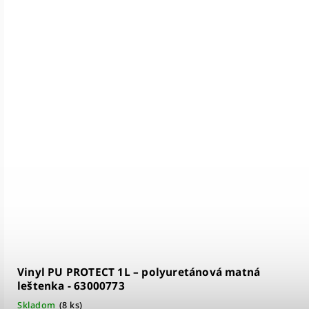
100mm MDF
Biela soklová lišta ANGLICKÁ
(pretierateľná) - 9370-3045
Skladom
(
124,8 ks
)