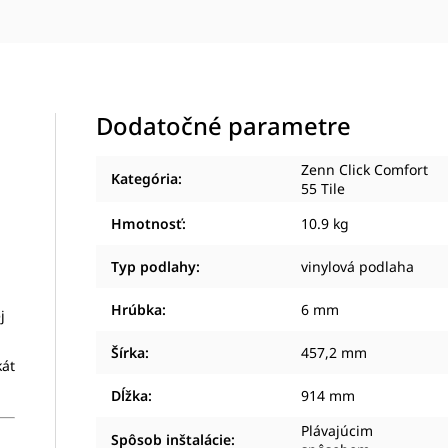
Dodatočné parametre
Zenn Click Comfort
Kategória
:
55 Tile
Hmotnosť
:
10.9 kg
Typ podlahy
:
vinylová podlaha
Hrúbka
:
6 mm
j
Šírka
:
457,2 mm
kát
Dĺžka
:
914 mm
Plávajúcim
Spôsob inštalácie
: