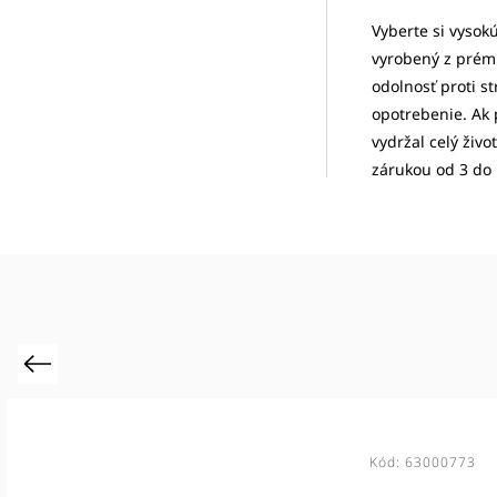
Vyberte si vysok
vyrobený z prémi
odolnosť proti st
opotrebenie. Ak 
vydržal celý živ
zárukou od 3 do 1
Previous
Kód:
9372-3045