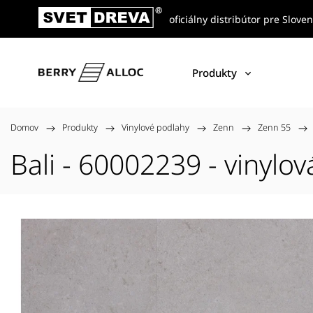
oficiálny distribútor pre Slove
Produkty
Domov
/
Produkty
/
Vinylové podlahy
/
Zenn
/
Zenn 55
/
Bali - 60002239 - vinylo