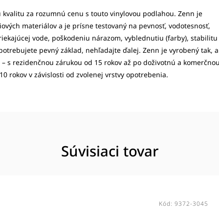
ú kvalitu za rozumnú cenu s touto vinylovou podlahou. Zenn je
ových materiálov a je prísne testovaný na pevnosť, vodotesnosť,
riekajúcej vode, poškodeniu nárazom, vyblednutiu (farby), stabilitu
potrebujete pevný základ, nehľadajte ďalej. Zenn je vyrobený tak, 
ot – s rezidenčnou zárukou od 15 rokov až po doživotnú a komerčno
0 rokov v závislosti od zvolenej vrstvy opotrebenia.
Súvisiaci tovar
Kód:
9370-3045