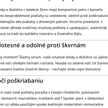
sky a dlaždice z kolekcie Zenn majú kompozitné jadro z kameňa
ieto bezproblémové podlahy sú vodotesné, odolné proti poškriaban
 odolnejšie ako podlahy s dreveným jadrom. Stručne povedané, s
ískate výhody tradičnej vinylovej podlahy a upokojujúci, autentický
torý sa hodí do každého interiéru a životného štýlu.
otesné a odolné proti škvrnám
ný moment? Žiadny strach, naše vinylové dosky a dlaždice sú úplne
né voči všetkým formám rozliatia. Navyše sú odolné voči UV žiaren
zostanú žiadne slnečné škvrny – nechajte slnko vojsť dovnútra!
či poškriabaniu
o si vaše nové podlahy poradia s častým chodením, posúvaním
i domácich maznáčikov, hračkami atď.? Spoiler alert: s ľahkosťou!
nn sú vďaka použitým vysoko kvalitným materiálom mimoriadne