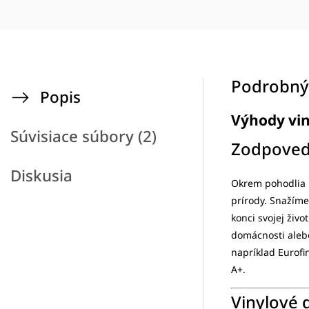
Podrobný
Popis
Výhody vin
Súvisiace súbory (2)
Zodpoved
Diskusia
Okrem pohodlia k
prírody. Snažíme
konci svojej živ
domácnosti alebo
napríklad Eurofin
A+.
Vinylové 