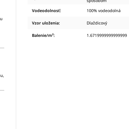
spôsobom
Vodeodolnosť
:
100% vodeodolná
iu
Vzor uloženia
:
Dlaždicový
Balenie/m²
:
1.6719999999999999
iu,