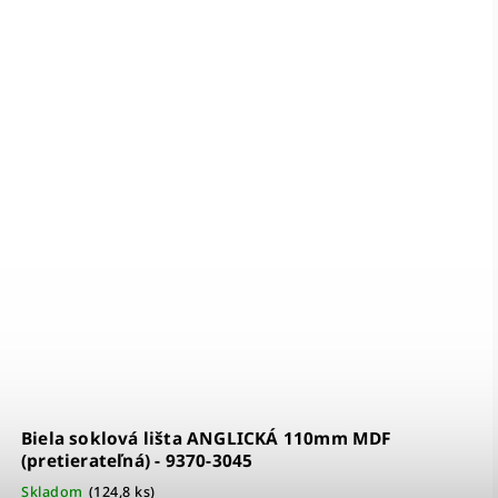
235
Schodový profil - 63003601
Na dotaz