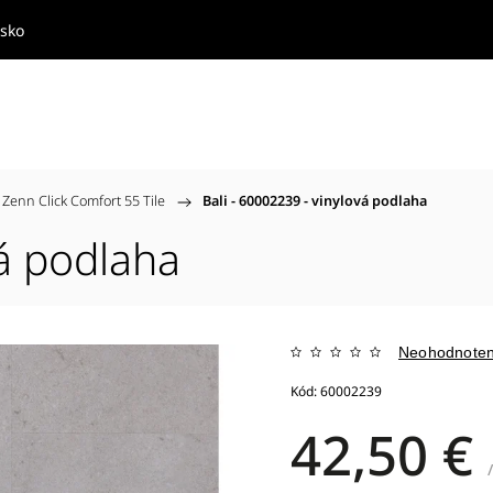
nsko
Zenn Click Comfort 55 Tile
/
Bali - 60002239 - vinylová podlaha
vá podlaha
Neohodnote
Kód:
60002239
42,50 €