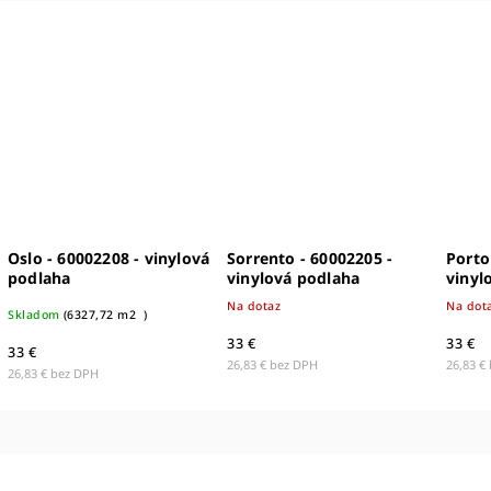
Oslo - 60002208 - vinylová
Sorrento - 60002205 -
Porto
podlaha
vinylová podlaha
vinyl
Na dotaz
Na dot
Skladom
(
6327,72 m2
)
33 €
33 €
33 €
26,83 € bez DPH
26,83 €
26,83 € bez DPH