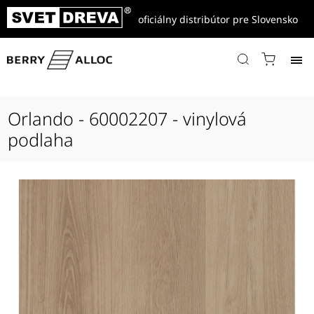
oficiálny distribútor pre Slovensko
Domov
/
Produkty
/
Vinylové podlahy
/
Zenn
/
Zenn 30
/
Zenn Click Comfort 30 Plank
/
Orlando - 60002207 - vinylová podlaha
Orlando - 60002207 - vinylová
podlaha