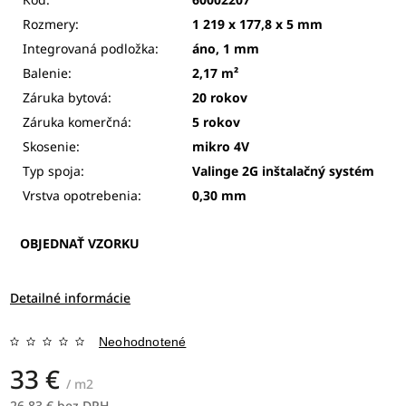
Rozmery:
1 219 x 177,8 x 5 mm
Integrovaná podložka:
áno, 1 mm
Balenie:
2,17 m²
Záruka bytová:
20 rokov
Záruka komerčná:
5 rokov
Skosenie:
mikro 4V
Typ spoja:
Valinge 2G inštalačný systém
Vrstva opotrebenia:
0,30 mm
OBJEDNAŤ VZORKU
Detailné informácie
Neohodnotené
33 €
/ m2
26,83 € bez DPH