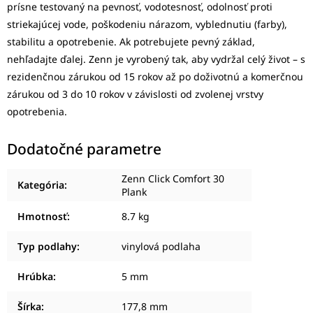
prísne testovaný na pevnosť, vodotesnosť, odolnosť proti
striekajúcej vode, poškodeniu nárazom, vyblednutiu (farby),
stabilitu a opotrebenie. Ak potrebujete pevný základ,
nehľadajte ďalej. Zenn je vyrobený tak, aby vydržal celý život – s
rezidenčnou zárukou od 15 rokov až po doživotnú a komerčnou
zárukou od 3 do 10 rokov v závislosti od zvolenej vrstvy
opotrebenia.
Dodatočné parametre
Zenn Click Comfort 30
Kategória
:
Plank
Hmotnosť
:
8.7 kg
Typ podlahy
:
vinylová podlaha
Hrúbka
:
5 mm
Šírka
:
177,8 mm