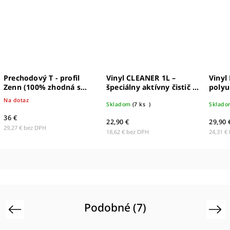
Prechodový T - profil
Vinyl CLEANER 1L –
Vinyl
Zenn (100% zhodná s
špeciálny aktívny čistič na
polyu
dekórom k
podlahy s PU povrchom -
lešte
Na dotaz
drevodekorom)
63000772
Skladom
(
7 ks
)
Sklado
36 €
22,90 €
29,90 
29,27 € bez DPH
18,62 € bez DPH
24,31 €
Podobné (7)
Previous
Next