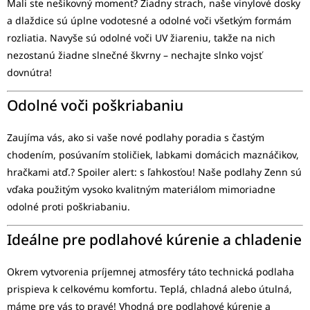
Mali ste nešikovný moment? Žiadny strach, naše vinylové dosky
a dlaždice sú úplne vodotesné a odolné voči všetkým formám
rozliatia. Navyše sú odolné voči UV žiareniu, takže na nich
nezostanú žiadne slnečné škvrny – nechajte slnko vojsť
dovnútra!
Odolné voči poškriabaniu
Zaujíma vás, ako si vaše nové podlahy poradia s častým
chodením, posúvaním stoličiek, labkami domácich maznáčikov,
hračkami atď.? Spoiler alert: s ľahkosťou! Naše podlahy Zenn sú
vďaka použitým vysoko kvalitným materiálom mimoriadne
odolné proti poškriabaniu.
Ideálne pre podlahové kúrenie a chladenie
Okrem vytvorenia príjemnej atmosféry táto technická podlaha
prispieva k celkovému komfortu. Teplá, chladná alebo útulná,
máme pre vás to pravé! Vhodná pre podlahové kúrenie a