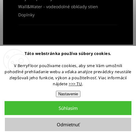
Wall&Water - vodeodolné obklady stien
Doplnky
Obchodné podmienky
Ochrana osobných údajov
Táto webstránka používa súbory cookies.
Reklamácia a vrátenie tovaru
V BerryFloor používame cookies, aby sme Vám umožnili
pohodlné prehliadanie webu a vďaka analýze prevádzky neustále
Ostaňme v kontakte:
zlepšovali jeho funkcie, výkon a použiteľnosť. Viac informácií
nájdete
>>> TU
.
Nastavenie
Súhlasím
Copyright 2026
BerryFloor.sk
. Všetky práva vyhradené.
Upraviť nastavenie cookies
Odmietnuť
Grafický návrh vytvořil a nakódoval
Shoptak.cz