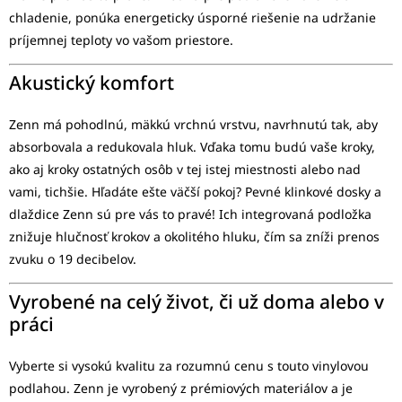
chladenie, ponúka energeticky úsporné riešenie na udržanie
príjemnej teploty vo vašom priestore.
Akustický komfort
Zenn má pohodlnú, mäkkú vrchnú vrstvu, navrhnutú tak, aby
absorbovala a redukovala hluk. Vďaka tomu budú vaše kroky,
ako aj kroky ostatných osôb v tej istej miestnosti alebo nad
vami, tichšie. Hľadáte ešte väčší pokoj? Pevné klinkové dosky a
dlaždice Zenn sú pre vás to pravé! Ich integrovaná podložka
znižuje hlučnosť krokov a okolitého hluku, čím sa zníži prenos
zvuku o 19 decibelov.
Vyrobené na celý život, či už doma alebo v
práci
Vyberte si vysokú kvalitu za rozumnú cenu s touto vinylovou
podlahou. Zenn je vyrobený z prémiových materiálov a je