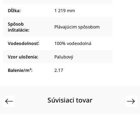
Dĺžka
:
1 219 mm
Spôsob
Plávajúcim spôsobom
inštalácie
:
Vodeodolnosť
:
100% vodeodolná
Vzor uloženia
:
Palubový
Balenie/m²
:
2.17
Súvisiaci tovar
Previous
Next