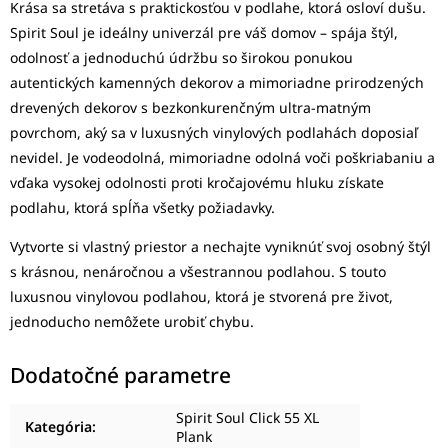
Krása sa stretáva s praktickosťou v podlahe, ktorá osloví dušu.
Spirit Soul je ideálny univerzál pre váš domov – spája štýl,
odolnosť a jednoduchú údržbu so širokou ponukou
autentických kamenných dekorov a mimoriadne prirodzených
drevených dekorov s bezkonkurenčným ultra-matným
povrchom, aký sa v luxusných vinylových podlahách doposiaľ
nevidel. Je vodeodolná, mimoriadne odolná voči poškriabaniu a
vďaka vysokej odolnosti proti kročajovému hluku získate
podlahu, ktorá spĺňa všetky požiadavky.
Vytvorte si vlastný priestor a nechajte vyniknúť svoj osobný štýl
s krásnou, nenáročnou a všestrannou podlahou. S touto
luxusnou vinylovou podlahou, ktorá je stvorená pre život,
jednoducho nemôžete urobiť chybu.
Dodatočné parametre
Spirit Soul Click 55 XL
Kategória
:
Plank