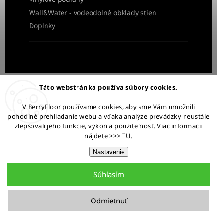
Wall&Water - vodeodolné obklady stien
Doplnky
Obchodné podmienky
Ochrana osobných údajov
Táto webstránka používa súbory cookies.
Reklamácia a vrátenie tovaru
V BerryFloor používame cookies, aby sme Vám umožnili
pohodlné prehliadanie webu a vďaka analýze prevádzky neustále
Ostaňme v kontakte:
zlepšovali jeho funkcie, výkon a použiteľnosť. Viac informácií
nájdete
>>> TU
.
Nastavenie
Súhlasím
Copyright 2026
BerryFloor.sk
. Všetky práva vyhradené.
Upraviť nastavenie cookies
Odmietnuť
Grafický návrh vytvořil a nakódoval
Shoptak.cz