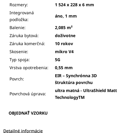
Rozmery:
1 524 x 228 x 6 mm
Integrovaná
áno, 1 mm
podložka:
Balenie:
2,085 m²
Záruka bytová:
doživotne
Záruka komerčná:
10 rokov
Skosenie:
mikro V4
Typ spoja:
5G
Vrstva opotrebenia:
0,55 mm
EIR – Synchrónna 3D
Povrch:
štruktúra povrchu
ultra matná - UltraShield Matt
Povrchová úprava:
TechnologyTM
OBJEDNAŤ VZORKU
Detailné informácie