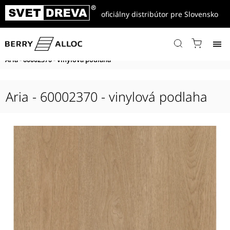
oficiálny distribútor pre Slovensko
Domov
/
Produkty
/
Vinylové podlahy
/
Spirit Soul
/
Spirit Soul XL Plank
/
Spirit Soul Click 55 XL Plank
/
Aria - 60002370 - vinylová podlaha
Aria - 60002370 - vinylová podlaha