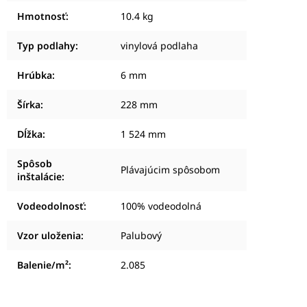
Hmotnosť
:
10.4 kg
Typ podlahy
:
vinylová podlaha
Hrúbka
:
6 mm
Šírka
:
228 mm
Dĺžka
:
1 524 mm
Spôsob
Plávajúcim spôsobom
inštalácie
:
Vodeodolnosť
:
100% vodeodolná
Vzor uloženia
:
Palubový
Balenie/m²
:
2.085