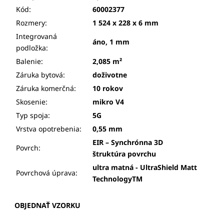
Kód:
60002377
Rozmery:
1 524 x 228 x 6 mm
Integrovaná
áno, 1 mm
podložka:
Balenie:
2,085 m²
Záruka bytová:
doživotne
Záruka komerčná:
10 rokov
Skosenie:
mikro V4
Typ spoja:
5G
Vrstva opotrebenia:
0,55 mm
EIR – Synchrónna 3D
Povrch:
štruktúra povrchu
ultra matná - UltraShield Matt
Povrchová úprava:
TechnologyTM
OBJEDNAŤ VZORKU