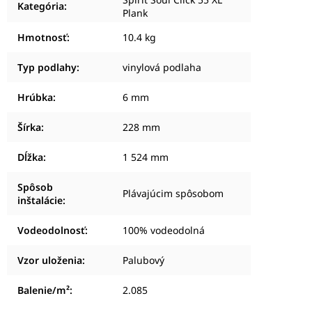
Kategória
:
Plank
Hmotnosť
:
10.4 kg
Typ podlahy
:
vinylová podlaha
Hrúbka
:
6 mm
Šírka
:
228 mm
Dĺžka
:
1 524 mm
Spôsob
Plávajúcim spôsobom
inštalácie
:
Vodeodolnosť
:
100% vodeodolná
Vzor uloženia
:
Palubový
Balenie/m²
:
2.085