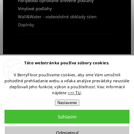
Parqwood dyhované drevené podlahy
Vinylové podlahy
Wall&Water - vodeodolné obklady stien
Doplnky
Obchodné podmienky
Ochrana osobných údajov
Táto webstránka používa súbory cookies.
Reklamácia a vrátenie tovaru
V BerryFloor používame cookies, aby sme Vám umožnili
pohodlné prehliadanie webu a vďaka analýze prevádzky neustále
Ostaňme v kontakte:
zlepšovali jeho funkcie, výkon a použiteľnosť. Viac informácií
nájdete
>>> TU
.
Nastavenie
Súhlasím
Copyright 2026
BerryFloor.sk
. Všetky práva vyhradené.
Upraviť nastavenie cookies
Odmietnuť