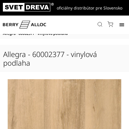
oficiálny distribútor pre Slovensko
Domov
/
Produkty
/
Vinylové podlahy
/
Spirit Soul
/
Spirit Soul XL Plank
/
Spirit Soul Click 55 XL Plank
/
Allegra - 60002377 - vinylová podlaha
Allegra - 60002377 - vinylová
podlaha