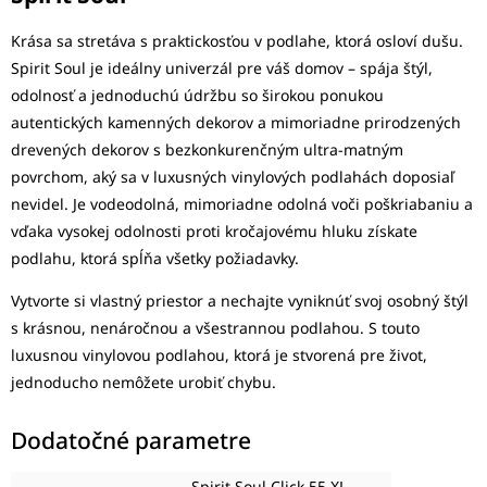
Krása sa stretáva s praktickosťou v podlahe, ktorá osloví dušu.
Spirit Soul je ideálny univerzál pre váš domov – spája štýl,
odolnosť a jednoduchú údržbu so širokou ponukou
autentických kamenných dekorov a mimoriadne prirodzených
drevených dekorov s bezkonkurenčným ultra-matným
povrchom, aký sa v luxusných vinylových podlahách doposiaľ
nevidel. Je vodeodolná, mimoriadne odolná voči poškriabaniu a
vďaka vysokej odolnosti proti kročajovému hluku získate
podlahu, ktorá spĺňa všetky požiadavky.
Vytvorte si vlastný priestor a nechajte vyniknúť svoj osobný štýl
s krásnou, nenáročnou a všestrannou podlahou. S touto
luxusnou vinylovou podlahou, ktorá je stvorená pre život,
jednoducho nemôžete urobiť chybu.
Dodatočné parametre
Spirit Soul Click 55 XL