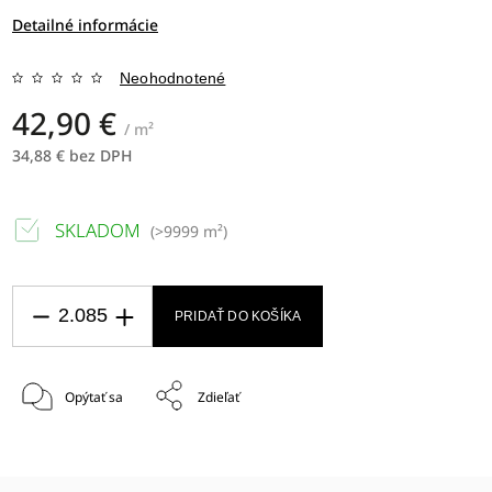
Detailné informácie
Neohodnotené
42,90 €
/ m²
34,88 € bez DPH
SKLADOM
(
>9999 m²
)
PRIDAŤ DO KOŠÍKA
Opýtať sa
Zdieľať