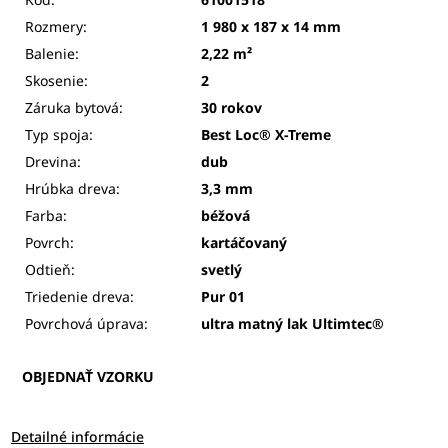
Rozmery:
1 980 x 187 x 14 mm
Balenie:
2,22 m²
Skosenie:
2
Záruka bytová:
30 rokov
Typ spoja:
Best Loc® X-Treme
Drevina:
dub
Hrúbka dreva:
3,3 mm
Farba:
béžová
Povrch:
kartáčovaný
Odtieň:
svetlý
Triedenie dreva:
Pur 01
Povrchová úprava:
ultra matný lak Ultimtec®
OBJEDNAŤ VZORKU
Detailné informácie