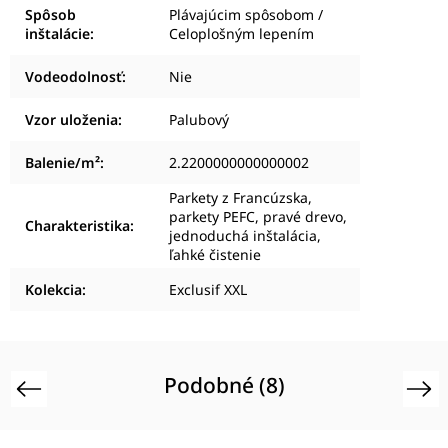
Spôsob
Plávajúcim spôsobom /
inštalácie
:
Celoplošným lepením
Vodeodolnosť
:
Nie
Vzor uloženia
:
Palubový
Balenie/m²
:
2.2200000000000002
Parkety z Francúzska,
parkety PEFC, pravé drevo,
Charakteristika
:
jednoduchá inštalácia,
ľahké čistenie
Kolekcia
:
Exclusif XXL
Podobné (8)
Previous
Next