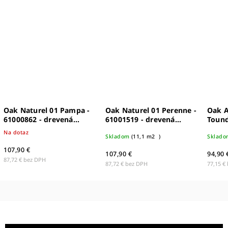
Oak Naturel 01 Pampa -
Oak Naturel 01 Perenne -
Oak A
61000862 - drevená
61001519 - drevená
Tound
podlaha
podlaha
dreve
Na dotaz
Skladom
(
11,1 m2
)
Sklado
107,90 €
107,90 €
94,90 
87,72 € bez DPH
87,72 € bez DPH
77,15 €