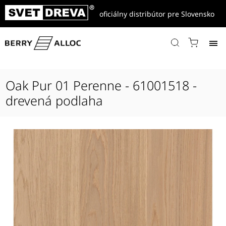
oficiálny distribútor pre Slovensko
Domov
/
Produkty
/
Drevené parkety
/
Les Exclusifs
/
Exclusif XXL Long
/
Oak Pur 01 Perenne - 61001518 - drevená podlaha
Oak Pur 01 Perenne - 61001518 -
drevená podlaha