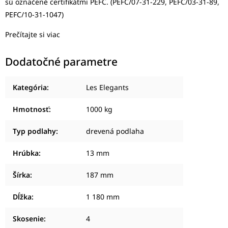
sú označené certifikátmi PEFC. (PEFC/07-31-229, PEFC/03-31-89,
PEFC/10-31-1047)
Prečítajte si viac
Dodatočné parametre
Kategória
:
Les Elegants
Hmotnosť
:
1000 kg
Typ podlahy
:
drevená podlaha
Hrúbka
:
13 mm
Šírka
:
187 mm
Dĺžka
:
1 180 mm
Skosenie
:
4