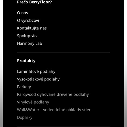
Prečo BerryFloor?
O nás
O výrobcovi
Kontaktujte nás
Spolupráca
Harmony Lab
Produkty
Laminátové podlahy
Vysokotlakové podlahy
Parkety
Parqwood dyhované drevené podlahy
Vinylové podlahy
Wall&Water - vodeodolné obklady stien
Doplnky