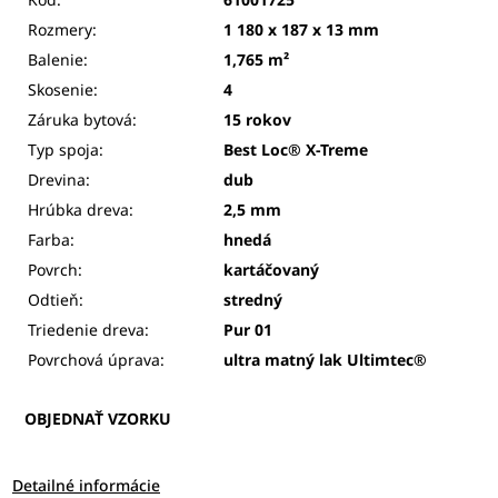
Rozmery:
1 180 x 187 x 13 mm
Balenie:
1,765 m²
Skosenie:
4
Záruka bytová:
15 rokov
Typ spoja:
Best Loc® X-Treme
Drevina:
dub
Hrúbka dreva:
2,5 mm
Farba:
hnedá
Povrch:
kartáčovaný
Odtieň:
stredný
Triedenie dreva:
Pur 01
Povrchová úprava:
ultra matný lak Ultimtec®
OBJEDNAŤ VZORKU
Detailné informácie