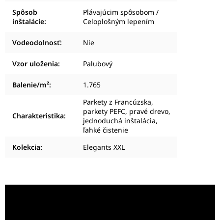
Spôsob
Plávajúcim spôsobom /
inštalácie
:
Celoplošným lepením
Vodeodolnosť
:
Nie
Vzor uloženia
:
Palubový
Balenie/m²
:
1.765
Parkety z Francúzska,
parkety PEFC, pravé drevo,
Charakteristika
:
jednoduchá inštalácia,
ľahké čistenie
Kolekcia
:
Elegants XXL