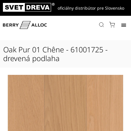
oficiálny distribútor pre Slovensko
Domov
/
Produkty
/
Drevené parkety
/
Les Elegants
/
Oak Pur 01 Chêne - 61001725 - drevená podlaha
Oak Pur 01 Chêne - 61001725 -
drevená podlaha