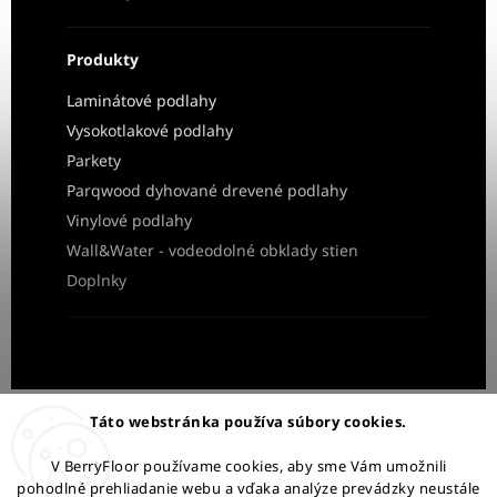
Produkty
Laminátové podlahy
Vysokotlakové podlahy
Parkety
Parqwood dyhované drevené podlahy
Vinylové podlahy
Wall&Water - vodeodolné obklady stien
Doplnky
Obchodné podmienky
Ochrana osobných údajov
Táto webstránka používa súbory cookies.
Reklamácia a vrátenie tovaru
V BerryFloor používame cookies, aby sme Vám umožnili
pohodlné prehliadanie webu a vďaka analýze prevádzky neustále