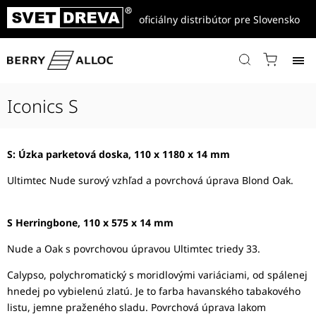
oficiálny distribútor pre Slovensko
Domov
/
Produkty
/
Drevené parkety
/
Les Iconics
/
Iconics S
Iconics S
S: Úzka parketová doska, 110 x 1180 x 14 mm
Ultimtec Nude surový vzhľad a povrchová úprava Blond Oak.
S Herringbone, 110 x 575 x 14 mm
Nude a Oak s povrchovou úpravou Ultimtec triedy 33.
Calypso, polychromatický s moridlovými variáciami, od spálenej
hnedej po vybielenú zlatú. Je to farba havanského tabakového
listu, jemne praženého sladu. Povrchová úprava lakom