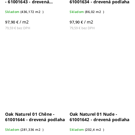
- 61001643 - drevená
61001634 - drevená podlaha
podlaha
Skladom
(
436,172 m2
)
Skladom
(
86,02 m2
)
/ m2
/ m2
97,90 €
97,90 €
79,59 € bez DPH
79,59 € bez DPH
Oak Naturel 01 Chêne -
Oak Naturel 01 Nude -
61001644 - drevená podlaha
61001642 - drevená podlaha
Skladom
(
281,336 m2
)
Skladom
(
202,4 m2
)