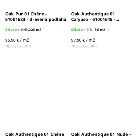
Oak Pur 01 Chêne -
Oak Authentique 01
61001683 - drevená podlaha
Calypso - 61001645 -
drevená podlaha
Skladom
(
443,226 m2
)
Skladom
(
13,156 m2
)
/ m2
/ m2
96,90 €
97,90 €
78,78 € bez DPH
79,59 € bez DPH
Oak Authentique 01 Chêne
Oak Authentique 01 Nude -