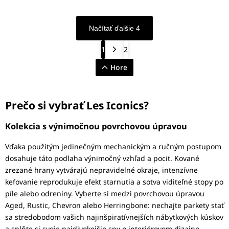
Načítať ďalšie 4
1
2
Hore
Prečo si vybrať Les Iconics?
Kolekcia s výnimočnou povrchovou úpravou
Vďaka použitým jedinečným mechanickým a ručným postupom
dosahuje táto podlaha výnimočný vzhľad a pocit. Kované
zrezané hrany vytvárajú nepravidelné okraje, intenzívne
kefovanie reprodukuje efekt starnutia a sotva viditeľné stopy po
píle alebo odreniny. Vyberte si medzi povrchovou úpravou
Aged, Rustic, Chevron alebo Herringbone: nechajte parkety stať
sa stredobodom vašich najinšpiratívnejších nábytkových kúskov
a splňte si svoje najdivokejšie sny o interiérovom dizajne.