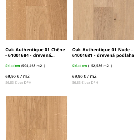
Oak Authentique 01 Chêne
Oak Authentique 01 Nude -
- 61001684 - drevená
61001681 - drevená podlaha
podlaha
Skladom
(
504,468 m2
)
Skladom
(
152,586 m2
)
/ m2
/ m2
69,90 €
69,90 €
56,83 € bez DPH
56,83 € bez DPH