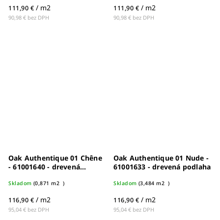
/ m2
/ m2
111,90 €
111,90 €
90,98 € bez DPH
90,98 € bez DPH
Oak Authentique 01 Chêne
Oak Authentique 01 Nude -
- 61001640 - drevená
61001633 - drevená podlaha
podlaha
Skladom
(
0,871 m2
)
Skladom
(
3,484 m2
)
/ m2
/ m2
116,90 €
116,90 €
95,04 € bez DPH
95,04 € bez DPH