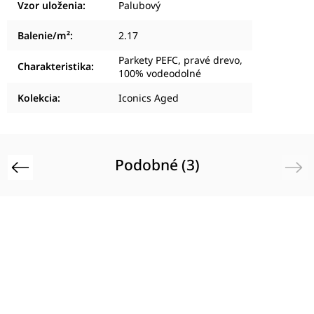
Vzor uloženia
:
Palubový
Balenie/m²
:
2.17
Parkety PEFC, pravé drevo,
Charakteristika
:
100% vodeodolné
Kolekcia
:
Iconics Aged
Podobné (3)
Previous
Next