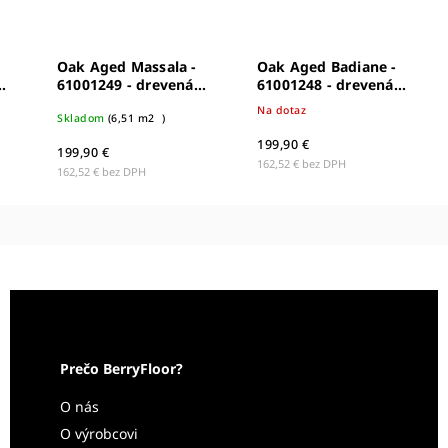
Oak Aged Massala -
Oak Aged Badiane -
61001249 - drevená
61001248 - drevená
podlaha
podlaha
Na dotaz
Skladom
(
6,51 m2
)
199,90 €
199,90 €
162,52 € bez DPH
162,52 € bez DPH
Prečo BerryFloor?
O nás
O výrobcovi