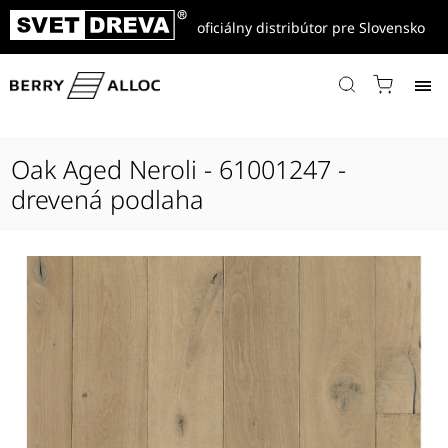
oficiálny distribútor pre Slovensko
Domov
/
Produkty
/
Drevené parkety
/
Les Iconics
/
Iconics Aged
/
Oak Aged Neroli - 61001247 - drevená podlaha
Oak Aged Neroli - 61001247 -
drevená podlaha