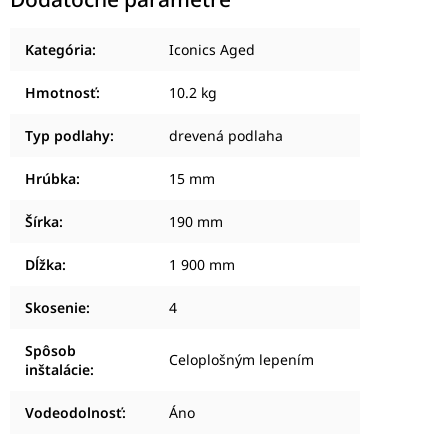
Kategória
:
Iconics Aged
Hmotnosť
:
10.2 kg
Typ podlahy
:
drevená podlaha
Hrúbka
:
15 mm
Šírka
:
190 mm
Dĺžka
:
1 900 mm
Skosenie
:
4
Spôsob
Celoplošným lepením
inštalácie
:
Vodeodolnosť
:
Áno