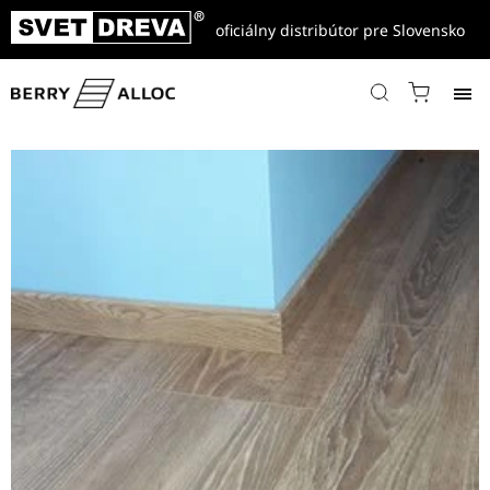
oficiálny distribútor pre Slovensko
Domov
/
Referencie
/
Laminátové podlahy
/
Laminátová podlaha Alsafloor Solid plus 12mm, 622 Balearic oak