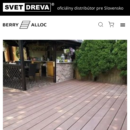
oficiálny distribútor pre Slovensko
Domov
/
Referencie
/
Drevo-Plastové a WPC terasy, fasády, ploty
/
WPC Woodplastic terasové dosky – Forest MAX dekór Palisander