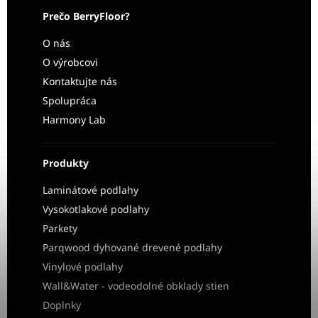
Prečo BerryFloor?
O nás
O výrobcovi
Kontaktujte nás
Spolupráca
Harmony Lab
Produkty
Laminátové podlahy
Vysokotlakové podlahy
Parkety
Parqwood dyhované drevené podlahy
Vinylové podlahy
Wall&Water - vodeodolné obklady stien
Doplnky