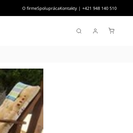
O firme
Spolupráca
Kontakty
|
+421 948 140 510