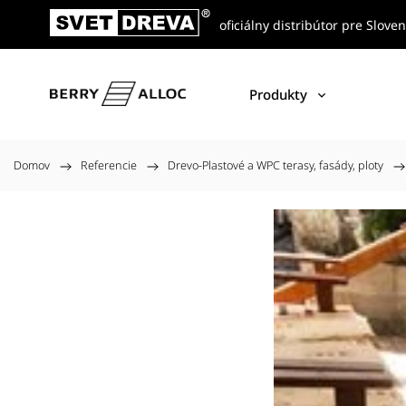
oficiálny distribútor pre Slove
Produkty
Domov
/
Referencie
/
Drevo-Plastové a WPC terasy, fasády, ploty
/