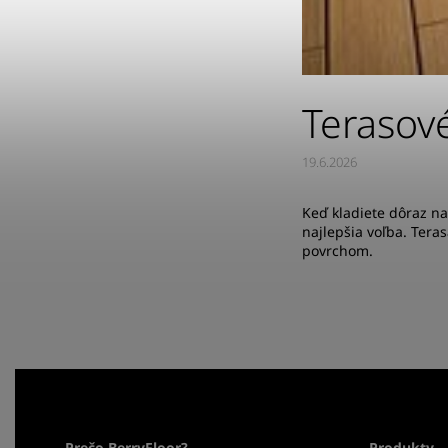
Terasové
19.6.2026
Keď kladiete dôraz na
najlepšia voľba. Ter
povrchom.
Prečo BerryFloor?
Produkty