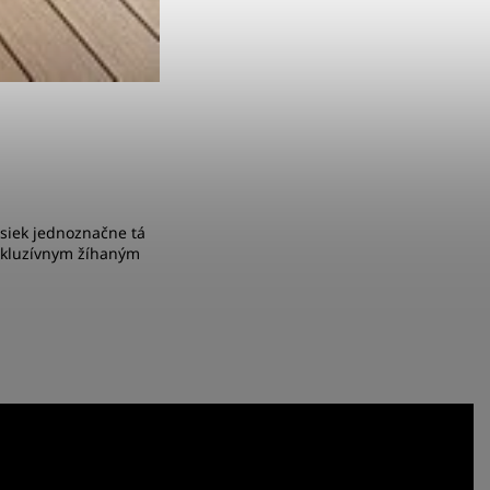
osiek jednoznačne tá
xkluzívnym žíhaným