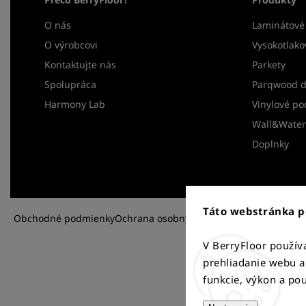
O nás
Laminátové
O výrobcovi
Vysokotlako
Kontaktujte nás
Parkety
Spolupráca
Parqwood d
Harmony Lab
Vinylové po
Wall&Water 
Doplnky
Táto webstránka p
Obchodné podmienky
Ochrana osobných údajov
Reklamácia a vr
V BerryFloor použí
prehliadanie webu a
funkcie, výkon a pou