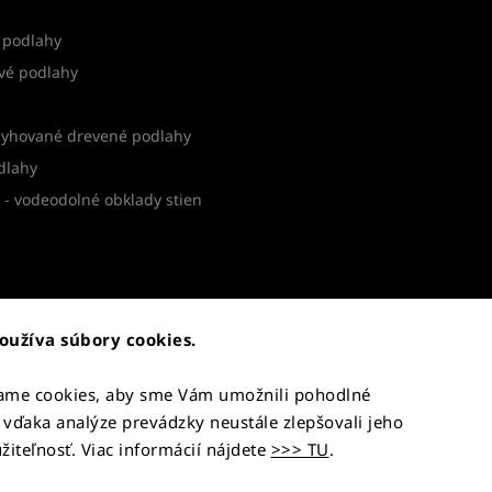
 podlahy
vé podlahy
yhované drevené podlahy
dlahy
- vodeodolné obklady stien
oužíva súbory cookies.
átenie tovaru
vame cookies, aby sme Vám umožnili pohodlné
 vďaka analýze prevádzky neustále zlepšovali jeho
Copyright 2026
BerryFloor.sk
. Všetky práva vyhradené.
žiteľnosť. Viac informácií nájdete
>>> TU
.
Upraviť nastavenie cookies