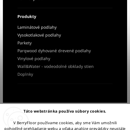
Produkty
Laminátové podlahy
Vysokotlakové podlahy
Parkety
Parqwood dyhované drevené podlahy
Vinylové podlahy
Wall&Water - vodeodolné obklady stien
Doplnky
Obchodné podmienky
Ochrana osobných údajov
Táto webstránka používa súbory cookies.
Reklamácia a vrátenie tovaru
V BerryFloor používame cookies, aby sme Vám umožnili
pohodlné prehliadanie webu a vďaka analýze prevádzky neustále