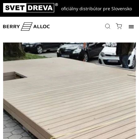
oficiálny distribútor pre Slovensko
Domov
/
Referencie
/
Drevo-Plastové a WPC terasy, fasády, ploty
/
Odolná drevo plastová terasa pre komerčné priestory