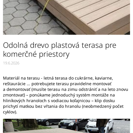
Odolná drevo plastová terasa pre
komerčné priestory
19.6.2026
Materiál na terasu - letná terasa do cukrárne, kaviarne,
reštaurácie ... potrebujete terasu pravidelne montovať
a demontovať (musíte terasu na zimu odstrániť a na leto znovu
zmontovať) – ponúkame jednoduchý systém montáže na
hliníkových hranoloch s vodiacou koľajnicou – klip dosku
prichytí matkou bez vŕtania do hranolu (neobmedzený počet
cyklov).