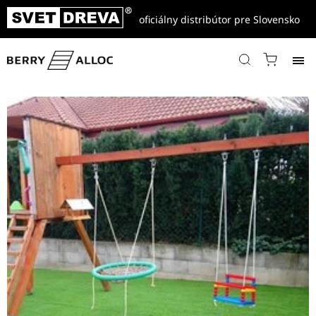
oficiálny distribútor pre Slovensko
Domov
/
Referencie
/
Drevo-Plastové a WPC terasy, fasády, ploty
/
Ideálny povrch na detské ihrisko za výhodnú cenu