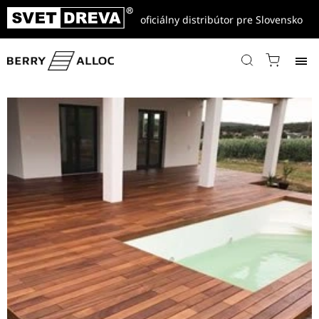
oficiálny distribútor pre Slovensko
Domov
/
Referencie
/
Drevené terasy, fasády a ploty
/
Terasa z Cumaru – skrutkovaná cez dosku