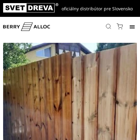
oficiálny distribútor pre Slovensko
Domov
/
Referencie
/
Drevené terasy, fasády a ploty
/
Drevený plot z Termo Borovice