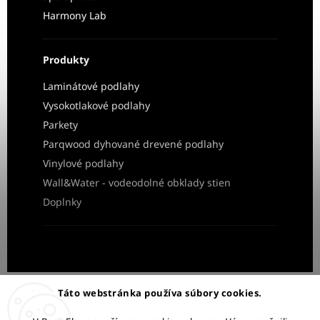
Harmony Lab
Produkty
Laminátové podlahy
Vysokotlakové podlahy
Parkety
Parqwood dyhované drevené podlahy
Vinylové podlahy
Wall&Water - vodeodolné obklady stien
Doplnky
Obchodné podmienky
Ochrana osobných údajov
Táto webstránka používa súbory cookies.
Reklamácia a vrátenie tovaru