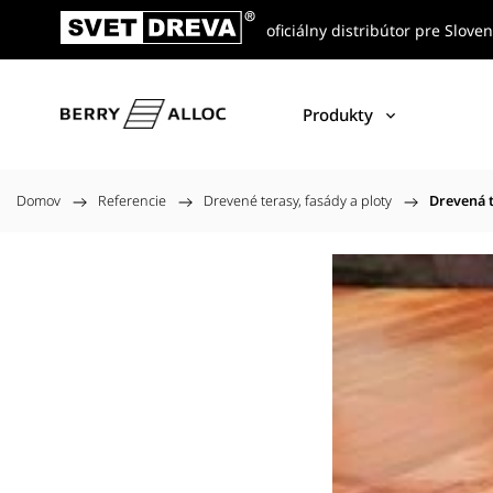
oficiálny distribútor pre Slove
Produkty
Domov
/
Referencie
/
Drevené terasy, fasády a ploty
/
Drevená t