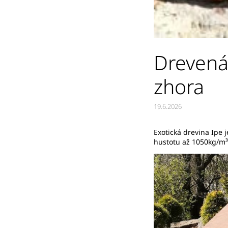
Drevená 
zhora
19.6.2026
Exotická drevina Ipe 
hustotu až 1050kg/m³