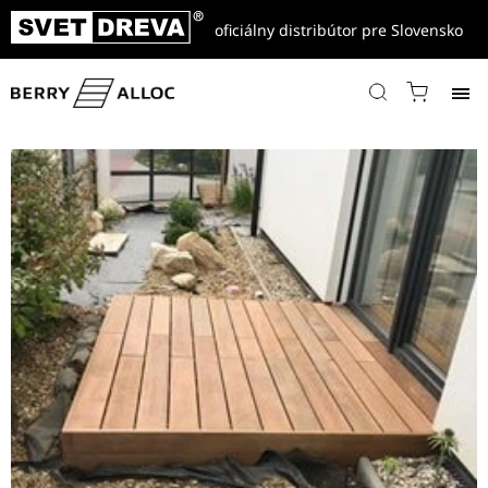
oficiálny distribútor pre Slovensko
Domov
/
Referencie
/
Drevené terasy, fasády a ploty
/
Drevená terasa z IPE – montáž na clip systém