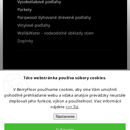
Vysokotlakové podlahy
Parkety
Parqwood dyhované drevené podlahy
Vinylové podlahy
Wall&Water - vodeodolné obklady stien
Doplnky
Obchodné podmienky
Ochrana osobných údajov
Táto webstránka používa súbory cookies.
Reklamácia a vrátenie tovaru
V BerryFloor používame cookies, aby sme Vám umožnili
pohodlné prehliadanie webu a vďaka analýze prevádzky neustále
Ostaňme v kontakte:
zlepšovali jeho funkcie, výkon a použiteľnosť. Viac informácií
nájdete
>>> TU
.
Nastavenie