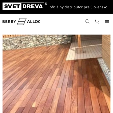
oficiálny distribútor pre Slovensko
Domov
/
Referencie
/
Drevené terasy, fasády a ploty
/
Cumaru drevená terasa montáž na kamenné lôžko