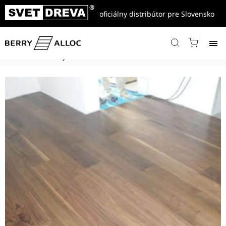
oficiálny distribútor pre Slovensko
Domov
/
Referencie
/
Drevené parkety viac vrstvové
/
Masívna dubová vrstvená podlaha, kolekcia PROVENCE DUB Coal,
ručne robené hrany