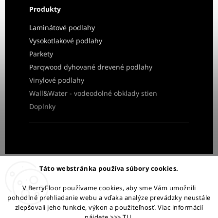
Produkty
Laminátové podlahy
Vysokotlakové podlahy
Parkety
Parqwood dyhované drevené podlahy
Vinylové podlahy
Wall&Water - vodeodolné obklady stien
Doplnky
Obchodné podmienky
Ochrana osobných údajov
Táto webstránka používa súbory cookies.
Reklamácia a vrátenie tovaru
V BerryFloor používame cookies, aby sme Vám umožnili
pohodlné prehliadanie webu a vďaka analýze prevádzky neustále
Ostaňme v kontakte:
zlepšovali jeho funkcie, výkon a použiteľnosť. Viac informácií
nájdete
>>> TU
.