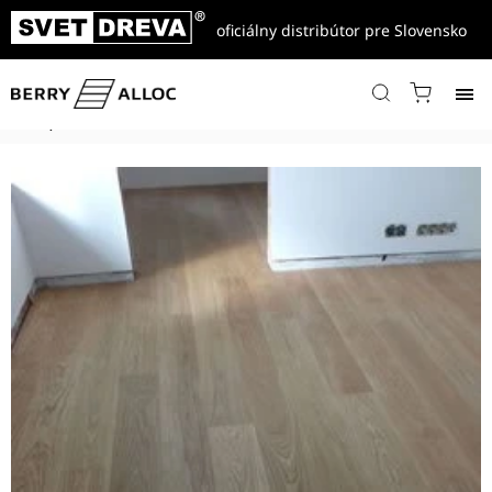
oficiálny distribútor pre Slovensko
Domov
/
Referencie
/
Drevené parkety viac vrstvové
/
Dubová parketa jednolamelová, triedenie Select (najčistejší výber
dreva)