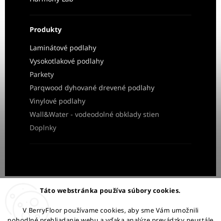
Produkty
Laminátové podlahy
Vysokotlakové podlahy
Parkety
Parqwood dyhované drevené podlahy
Vinylové podlahy
Wall&Water - vodeodolné obklady stien
Doplnky
Obchodné podmienky
Ochrana osobných údajov
Táto webstránka používa súbory cookies.
Reklamácia a vrátenie tovaru
V BerryFloor používame cookies, aby sme Vám umožnili
pohodlné prehliadanie webu a vďaka analýze prevádzky neustále