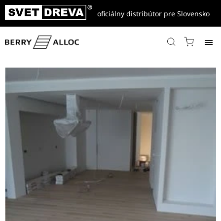
oficiálny distribútor pre Slovensko
Domov
/
Referencie
/
Drevené parkety viac vrstvové
/
Dub Bielený jednolamelový, Olej biely, 4V drážky