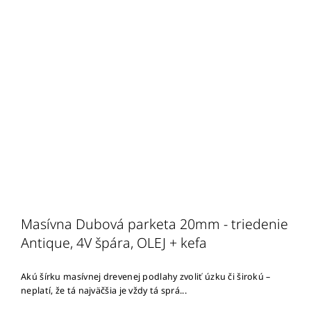
Masívna Dubová parketa 20mm - triedenie
Antique, 4V špára, OLEJ + kefa
Akú šírku masívnej drevenej podlahy zvoliť úzku či širokú –
neplatí, že tá najväčšia je vždy tá sprá...