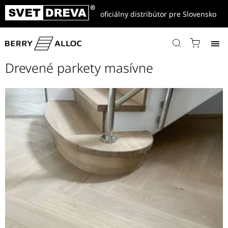
oficiálny distribútor pre Slovensko
Domov
/
Referencie
/
Drevené parkety masívne
Drevené parkety masívne