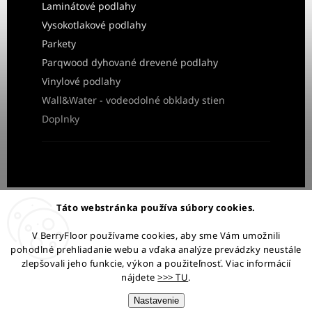
Laminátové podlahy
Vysokotlakové podlahy
Parkety
Parqwood dyhované drevené podlahy
Vinylové podlahy
Wall&Water - vodeodolné obklady stien
Doplnky
Obchodné podmienky
Ochrana osobných údajov
Táto webstránka používa súbory cookies.
Reklamácia a vrátenie tovaru
V BerryFloor používame cookies, aby sme Vám umožnili
pohodlné prehliadanie webu a vďaka analýze prevádzky neustále
Ostaňme v kontakte:
zlepšovali jeho funkcie, výkon a použiteľnosť. Viac informácií
nájdete
>>> TU
.
Nastavenie