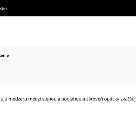
nsko
čenie
enujú medzeru medzi stenou a podlahou a zároveň opticky zväčšujú