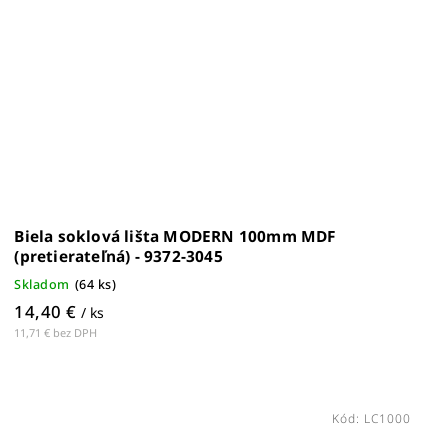
Biela soklová lišta MODERN 100mm MDF
(pretierateľná) - 9372-3045
Skladom
(
64 ks
)
14,40 €
/ ks
11,71 € bez DPH
Kód:
LC1000