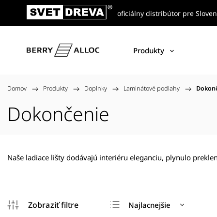
oficiálny distribútor pre Slove
Produkty
Domov
/
Produkty
/
Doplnky
/
Laminátové podlahy
/
Dokon
Dokončenie
Naše ladiace lišty dodávajú interiéru eleganciu, plynulo prekl
Najlacnejšie