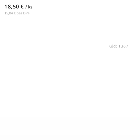
18,50 €
/ ks
15,04 € bez DPH
Kód:
1367