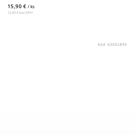
15,90 €
/ ks
12,93 € bez DPH
Kód:
63002899