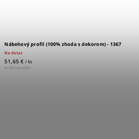
Nábehový profil (100% zhoda s dekorom) - 1367
Na dotaz
51,65 €
/ ks
41,99 € bez DPH