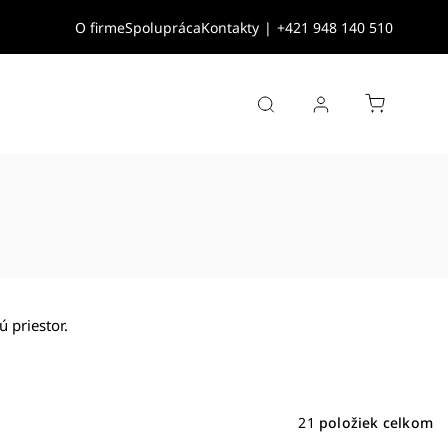
O firme
Spolupráca
Kontakty
|
+421 948 140 510
 priestor.
21
položiek celkom