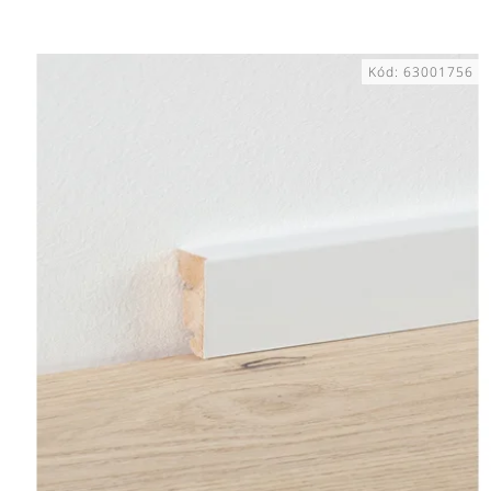
Najdrahšie
Najpredávanejšie
Kód:
63001756
Abecedne