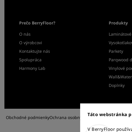
Prečo BerryFloor?
Produkty
O nás
Laminátové
O výrobcovi
Vysokotlako
Kontaktujte nás
Parkety
Spolupráca
Parqwood d
Harmony Lab
Vinylové po
Wall&Water 
Doplnky
Táto webstránka p
Obchodné podmienky
Ochrana osobných údajov
Reklamácia a vr
V BerryFloor použí