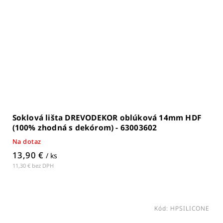
Soklová lišta DREVODEKOR oblúková 14mm HDF
(100% zhodná s dekórom) - 63003602
Na dotaz
13,90 €
/ ks
11,30 € bez DPH
Kód:
HPSILICONE