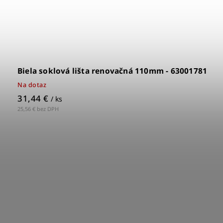
Biela soklová lišta renovačná 110mm - 63001781
Na dotaz
31,44 €
/ ks
25,56 € bez DPH