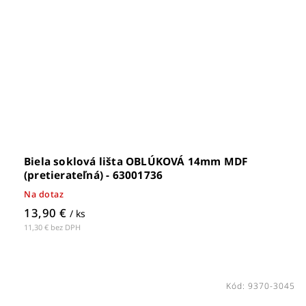
Biela soklová lišta OBLÚKOVÁ 14mm MDF
(pretierateľná) - 63001736
Na dotaz
13,90 €
/ ks
11,30 € bez DPH
Kód:
9370-3045