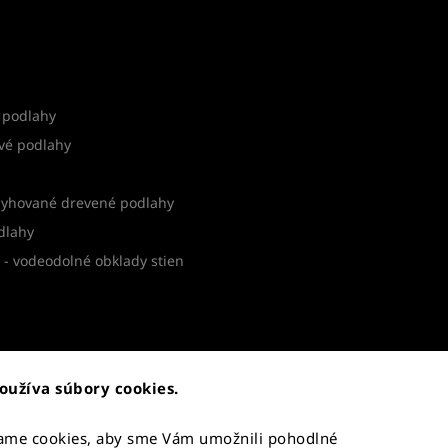
 podlahy
vé podlahy
yhované drevené podlahy
dlahy
- vodeodolné obklady stien
oužíva súbory cookies.
átenie tovaru
vame cookies, aby sme Vám umožnili pohodlné