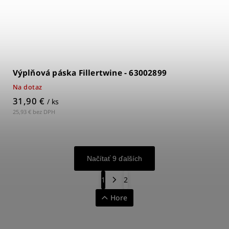
Výplňová páska Fillertwine - 63002899
Na dotaz
31,90 €
/ ks
25,93 € bez DPH
Načítať 9 ďalších
1
2
Hore