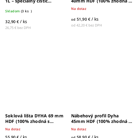
1L – špeciálny čistič
40mm HDF (100% zhodná s
lakované podlahy -
dekórom)
Na dotaz
63002745
Skladom
(
3 ks
)
/ ks
51,90 €
od
/ ks
32,90 €
od 42,20 € bez DPH
26,75 € bez DPH
Soklová lišta DYHA 69 mm
Nábehový profil Dyha
HDF (100% zhodná s
45mm HDF (100% zhodná s
dekórom) - 63003606
dekórom)
Na dotaz
Na dotaz
/ ks
/ ks
55,90 €
58,90 €
od