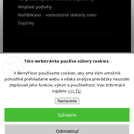
Vinylové podlahy
Wall&Water - vodeodolné obklady stien
Doplnky
Obchodné podmienky
Ochrana osobných údajov
Táto webstránka používa súbory cookies.
Reklamácia a vrátenie tovaru
V BerryFloor používame cookies, aby sme Vám umožnili
pohodlné prehliadanie webu a vďaka analýze prevádzky neustále
Ostaňme v kontakte:
zlepšovali jeho funkcie, výkon a použiteľnosť. Viac informácií
nájdete
>>> TU
.
Nastavenie
Súhlasím
Copyright 2026
BerryFloor.sk
. Všetky práva vyhradené.
Upraviť nastavenie cookies
Odmietnuť
Grafický návrh vytvořil a nakódoval
Shoptak.cz