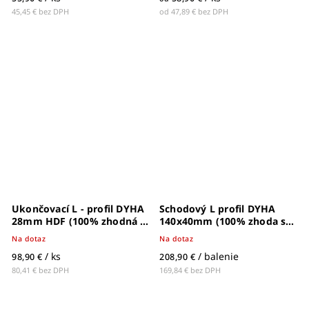
45,45 € bez DPH
od 47,89 € bez DPH
Ukončovací L - profil DYHA
Schodový L profil DYHA
28mm HDF (100% zhodná s
140x40mm (100% zhoda s
dekórom) - 1412
dekórom) - 63003607
Na dotaz
Na dotaz
/ ks
/ balenie
98,90 €
208,90 €
80,41 € bez DPH
169,84 € bez DPH