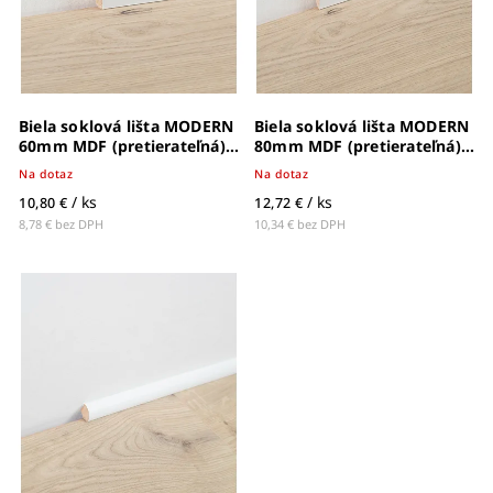
Biela soklová lišta MODERN
Biela soklová lišta MODERN
60mm MDF (pretierateľná) -
80mm MDF (pretierateľná) -
63001756
63001776
Na dotaz
Na dotaz
/ ks
/ ks
10,80 €
12,72 €
8,78 € bez DPH
10,34 € bez DPH