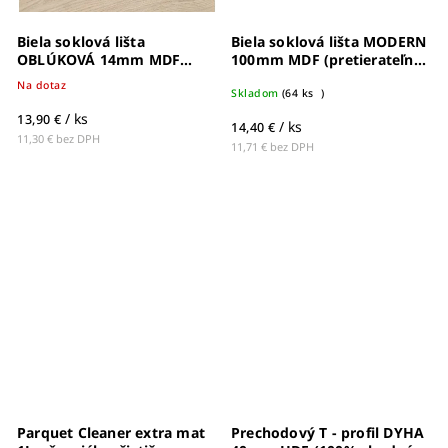
Biela soklová lišta
Biela soklová lišta MODERN
OBLÚKOVÁ 14mm MDF
100mm MDF (pretierateľná)
(pretierateľná) - 63001736
- 9372-3045
Na dotaz
Skladom
(
64 ks
)
/ ks
13,90 €
/ ks
14,40 €
11,30 € bez DPH
11,71 € bez DPH
Parquet Cleaner extra mat
Prechodový T - profil DYHA