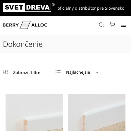
oficiálny distribútor pre Slovensko
Domov
/
Produkty
/
Doplnky
/
Parkety
/
Dokončenie
Dokončenie
Najlacnejšie
Najdrahšie
Najpredávanejšie
Abecedne