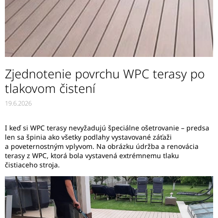
Zjednotenie povrchu WPC terasy po
tlakovom čistení
19.6.2026
I keď si WPC terasy nevyžadujú špeciálne ošetrovanie – predsa
len sa špinia ako všetky podlahy vystavované záťaži
a poveternostným vplyvom. Na obrázku údržba a renovácia
terasy z WPC, ktorá bola vystavená extrémnemu tlaku
čistiaceho stroja.