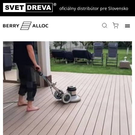
oficiálny distribútor pre Slovensko
Domov
/
Referencie
/
Čistenie, príprava ... ostatné
/
Zjednotenie povrchu WPC terasy po tlakovom čistení