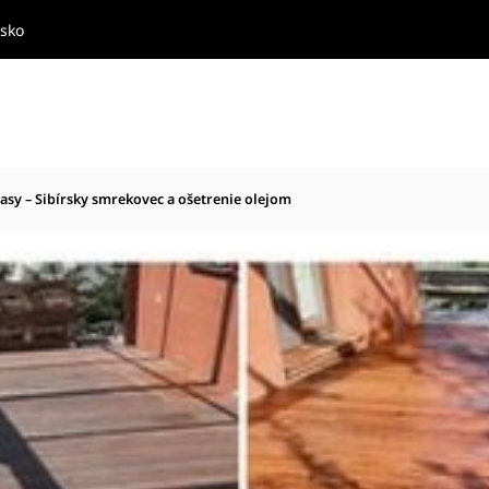
nsko
rasy – Sibírsky smrekovec a ošetrenie olejom