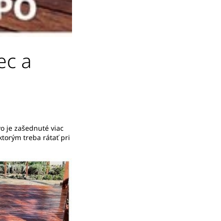
ec a
vo je zašednuté viac
 ktorým treba rátať pri