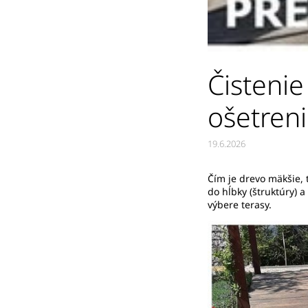
Čistenie
ošetren
19.6.2026
Čím je drevo mäkšie, 
do hĺbky (štruktúry) a 
výbere terasy.