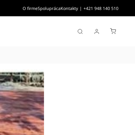
O firme
Spolupráca
Kontakty
|
+421 948 140 510