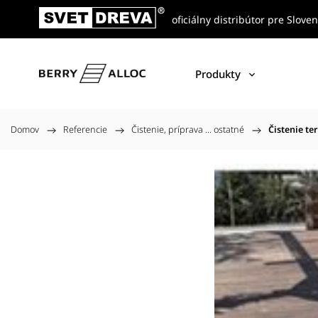
oficiálny distribútor pre Slove
Produkty
Domov
/
Referencie
/
Čistenie, príprava ... ostatné
/
Čistenie te