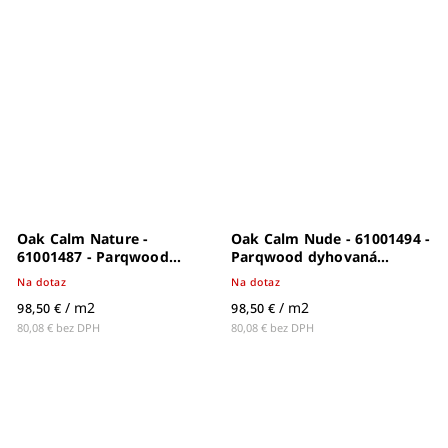
Oak Calm Nature -
Oak Calm Nude - 61001494 -
61001487 - Parqwood
Parqwood dyhovaná
dyhovaná drevená podlaha
drevená podlaha
Na dotaz
Na dotaz
/ m2
/ m2
98,50 €
98,50 €
80,08 € bez DPH
80,08 € bez DPH