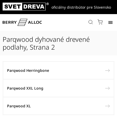
oficiálny distribútor pre Slovensko
Domov
/
Produkty
/
Parqwood dyhované drevené podlahy
Parqwood dyhované drevené
podlahy
, Strana 2
Parqwood Herringbone
Parqwood XXL Long
Parqwood XL