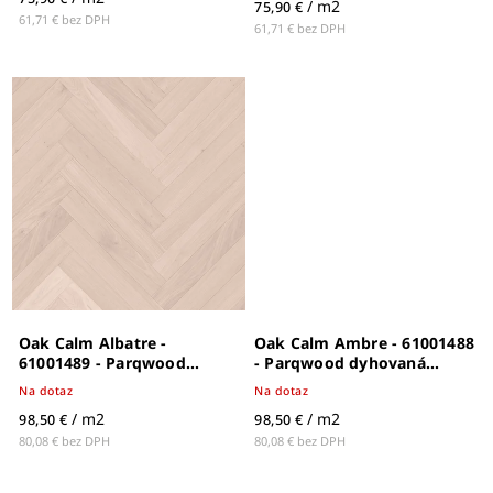
/ m2
75,90 €
61,71 € bez DPH
61,71 € bez DPH
Oak Calm Albatre -
Oak Calm Ambre - 61001488
61001489 - Parqwood
- Parqwood dyhovaná
dyhovaná drevená podlaha
drevená podlaha
Na dotaz
Na dotaz
/ m2
/ m2
98,50 €
98,50 €
80,08 € bez DPH
80,08 € bez DPH