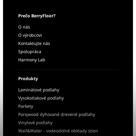
Prečo BerryFloor?
O nás
O výrobcovi
Kontaktujte nás
Spolupráca
Harmony Lab
Produkty
Laminátové podlahy
Vysokotlakové podlahy
Parkety
Parqwood dyhované drevené podlahy
Vinylové podlahy
Wall&Water - vodeodolné obklady stien