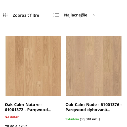
Najlacnejšie
Najdrahšie
Najpredávanejšie
Abecedne
Oak Calm Nature -
Oak Calm Nude - 61001376 -
61001372 - Parqwood
Parqwood dyhovaná
dyhovaná drevená podlaha
drevená podlaha
Na dotaz
Skladom
(
80,388 m2
)
/ m2
75,90 €