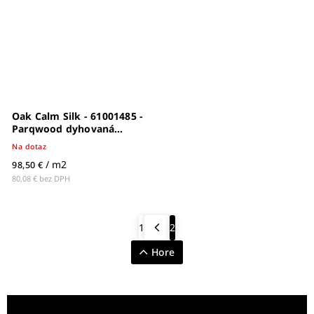
Oak Calm Silk - 61001485 -
Parqwood dyhovaná
drevená podlaha
Na dotaz
/ m2
98,50 €
80,08 € bez DPH
1
2
Hore